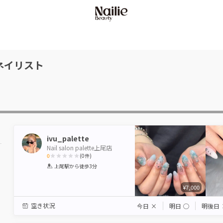
ネイリスト
ivu_palette
Nail salon palette上尾店
0
(
0
件)
1
2
3
4
5
上尾駅
から徒歩3分
Star
Stars
Stars
Stars
Stars
¥7,000
空き状況
今日
×
明日
◯
明後日