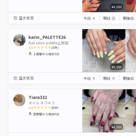
¥4,000
空き状況
今日
×
明日
◎
明後日
karin_PALETTE26
Nail salon palette上尾店
4.6
(
6
件)
1
2
3
4
5
上尾駅
から徒歩3分
Star
Stars
Stars
Stars
Stars
¥9,500
空き状況
今日
×
明日
×
明後日
Tiara332
ネイル キラキラ
4.8
(
8
件)
1
2
3
4
5
宮原駅
から徒歩0分
Star
Stars
Stars
Stars
Stars
¥4,500