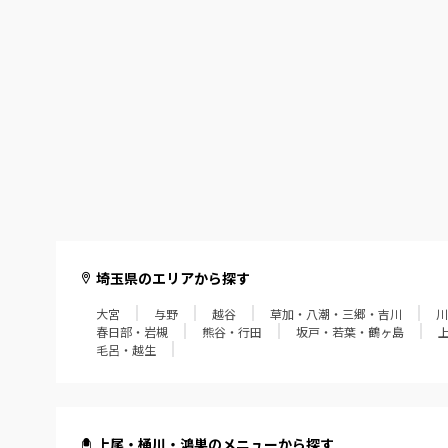
埼玉県のエリアから探す
大宮
与野
越谷
草加・八潮・三郷・吉川
川
春日部・岩槻
熊谷・行田
坂戸・若葉・鶴ヶ島
毛呂・越生
上尾・桶川・鴻巣のメニューから探す