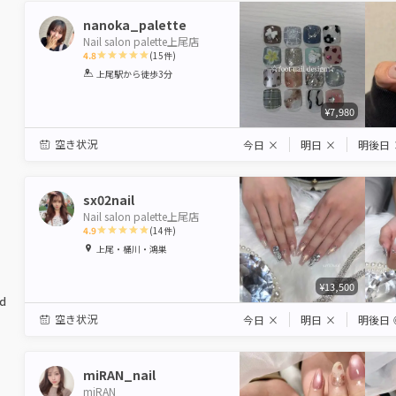
nanoka_palette
Nail salon palette上尾店
4.8
(
15
件)
1
2
3
4
5
上尾駅
から徒歩3分
Star
Stars
Stars
Stars
Stars
¥7,980
空き状況
今日
×
明日
×
明後日
sx02nail
Nail salon palette上尾店
4.9
(
14
件)
1
2
3
4
5
上尾・桶川・鴻巣
Star
Stars
Stars
Stars
Stars
¥13,500
ed
空き状況
今日
×
明日
×
明後日
miRAN_nail
miRAN