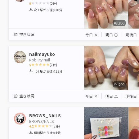
0
(
0
件)
1
2
3
4
5
吹上駅
から徒歩18分
Star
Stars
Stars
Stars
Stars
¥8,800
空き状況
今日
×
明日
◯
明後日
nailmayuko
Nobility Nail
5
(
7
件)
1
2
3
4
5
北本駅
から徒歩13分
Star
Stars
Stars
Stars
Stars
¥4,290
空き状況
今日
×
明日
△
明後日
BROWS_NAILS
BROWS/NAILS
4.2
(
2
件)
1
2
3
4
5
桶川駅
から徒歩4分
Star
Stars
Stars
Stars
Stars