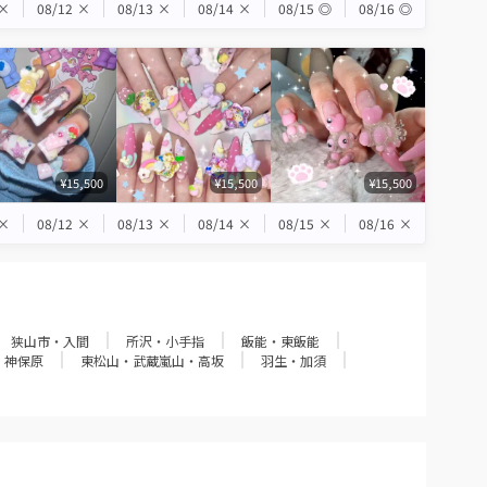
×
08/12
×
08/13
×
08/14
×
08/15
◎
08/16
◎
¥15,500
¥15,500
¥15,500
×
08/12
×
08/13
×
08/14
×
08/15
×
08/16
×
狭山市・入間
所沢・小手指
飯能・東飯能
・神保原
東松山・武蔵嵐山・高坂
羽生・加須