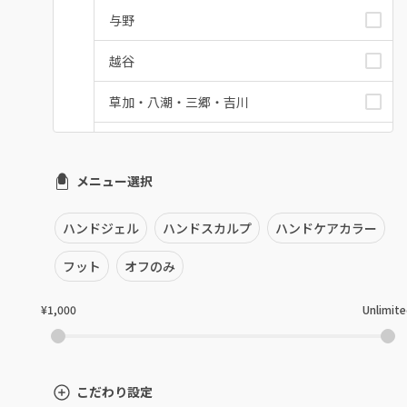
与野
越谷
草加・八潮・三郷・吉川
川口・蕨
メニュー選択
戸田
川越・本川越
ハンドジェル
ハンドスカルプ
ハンドケアカラー
ふじみ野・鶴瀬・上福岡
フット
オフのみ
浦和
¥1,000
Unlimit
狭山市・入間
所沢・小手指
こだわり設定