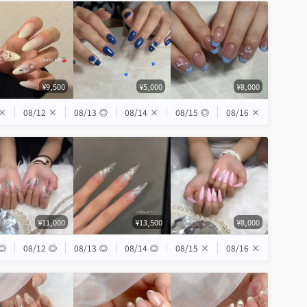
¥9,500
¥5,000
¥8,000
×
08/12
×
08/13
◎
08/14
×
08/15
◎
08/16
×
¥11,000
¥13,500
¥8,000
◎
08/12
◎
08/13
◎
08/14
◎
08/15
×
08/16
×