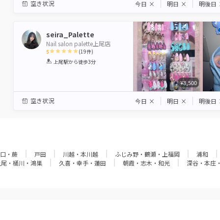
空き状況
今日
×
明日
×
明後日
seira_Palette
Nail salon palette上尾店
5
(
19
件)
1
2
3
4
5
上尾駅
から徒歩3分
Star
Stars
Stars
Stars
Stars
¥8,500
空き状況
今日
×
明日
×
明後日
口・蕨
戸田
川越・本川越
ふじみ野・鶴瀬・上福岡
浦和
上尾・桶川・鴻巣
久喜・幸手・蓮田
朝霞・志木・和光
深谷・本庄