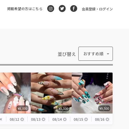
掲載希望の方はこちら
会員登録・ログイン
並び替え
おすすめ順
¥8,000
¥9,500
¥9,500
×
08/12
◎
08/13
◎
08/14
◎
08/15
◎
08/16
◎