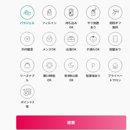
飯能・東飯能
春日部・岩槻
パラジェル
フィルイン
持ち込み

やり放題

初回オフ

OK
あり
無料
熊谷・行田
坂戸・若葉・鶴ヶ島
DVD観賞
メンズOK
出張OK
子連れOK
個室あり
上尾・桶川・鴻巣
久喜・幸手・蓮田
リーズナブ
朝10時前
夜8時以降
駐車場あり
プライベー
ル
OK
OK
トサロン
朝霞・志木・和光
深谷・本庄・神保原
ポイント3
倍
東松山・武蔵嵐山・高坂
検索
羽生・加須