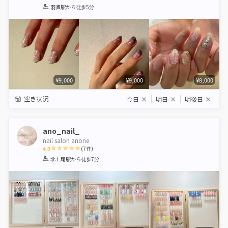
1
2
3
4
5
羽貫駅
から徒歩5分
Star
Stars
Stars
Stars
Stars
¥9,000
¥9,000
¥8,000
空き状況
今日
×
明日
×
明後日
×
ano_nail_
nail salon anone
4.9
(
7
件)
1
2
3
4
5
北上尾駅
から徒歩7分
Star
Stars
Stars
Stars
Stars