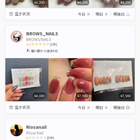
¥4,290
¥4,290
¥4,290
空き状況
今日
×
明日
×
明後日
△
BROWS_NAILS
BROWS/NAILS
4.2
(
2
件)
1
2
3
4
5
桶川駅
から徒歩4分
Star
Stars
Stars
Stars
Stars
¥4,000
¥7,980
¥7,980
空き状況
今日
×
明日
×
明後日
◎
Riosanail
Riosa Nail
0
(
0
件)