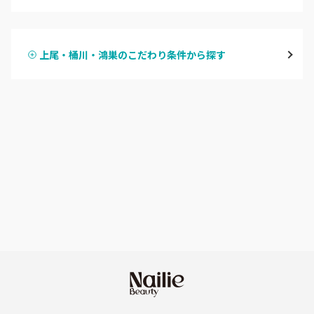
ハンドジェル
越谷
上尾・桶川・鴻巣のこだわり条件から探す
ハンドスカルプ
パラジェル
草加・八潮・三郷・吉川
ハンドケアカラー
フィルイン
川口・蕨
フット
持ち込み OK
戸田
オフのみ
やり放題 あり
川越・本川越
初回オフ 無料
ふじみ野・鶴瀬・上福岡