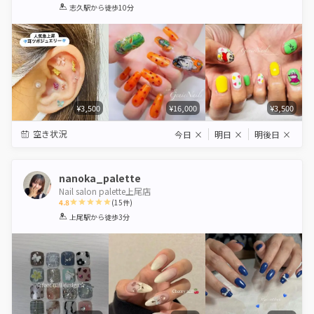
1
2
3
4
5
志久駅
から徒歩10分
Star
Stars
Stars
Stars
Stars
¥3,500
¥16,000
¥3,500
空き状況
今日
×
明日
×
明後日
×
nanoka_palette
Nail salon palette上尾店
4.8
(
15
件)
1
2
3
4
5
上尾駅
から徒歩3分
Star
Stars
Stars
Stars
Stars