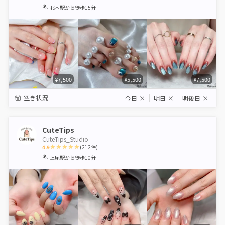
1
2
3
4
5
北本駅
から徒歩15分
Star
Stars
Stars
Stars
Stars
¥7,500
¥5,500
¥7,500
空き状況
今日
×
明日
×
明後日
×
CuteTips
CuteTips_Studio
4.9
(
212
件)
1
2
3
4
5
上尾駅
から徒歩10分
Star
Stars
Stars
Stars
Stars