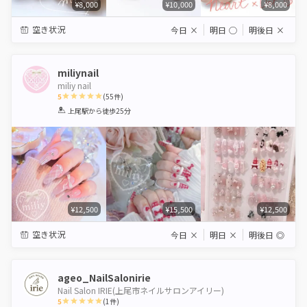
¥8,000
¥10,000
¥8,000
空き状況
今日
×
明日
◯
明後日
×
miliynail
miliy nail
5
(
55
件)
1
2
3
4
5
上尾駅
から徒歩25分
Star
Stars
Stars
Stars
Stars
¥12,500
¥15,500
¥12,500
空き状況
今日
×
明日
×
明後日
◎
ageo_NailSalonirie
Nail Salon IRIE(上尾市ネイルサロンアイリー)
5
(
1
件)