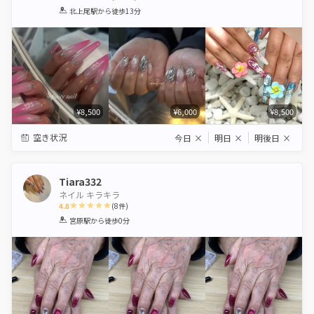
1
2
3
4
5
北上尾駅
から徒歩13分
Star
Stars
Stars
Stars
Stars
¥8,500
¥6,000
¥8,500
空き状況
今日
×
明日
×
明後日
×
Tiara332
ネイル キラキラ
4.8
(
8
件)
1
2
3
4
5
宮原駅
から徒歩0分
Star
Stars
Stars
Stars
Stars