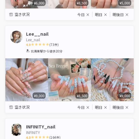
¥6,000
¥8,500
¥5,000
空き状況
今日
×
明日
×
明後日
×
Lee__nail
Lee_nail
4.9
(
73
件)
1
2
3
4
5
北鴻巣駅
から徒歩20分
Star
Stars
Stars
Stars
Stars
¥9,000
¥8,500
¥9,000
空き状況
今日
×
明日
×
明後日
×
INFINITY_nail
INFINITY
4.9
(
164
件)