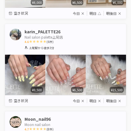
¥8,000
¥6,500
¥6,000
空き状況
今日
×
明日
△
明後日
×
karin_PALETTE26
Nail salon palette上尾店
4.6
(
6
件)
1
2
3
4
5
上尾駅
から徒歩3分
Star
Stars
Stars
Stars
Stars
¥9,500
¥6,500
¥15,500
空き状況
今日
×
明日
×
明後日
×
Moon_nail96
Moon nail salon
4.7
(
8
件)