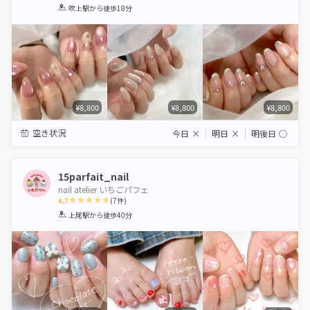
1
2
3
4
5
吹上駅
から徒歩18分
Star
Stars
Stars
Stars
Stars
¥8,800
¥8,800
¥8,800
空き状況
今日
×
明日
×
明後日
◯
15parfait_nail
nail atelier いちごパフェ
4.7
(
7
件)
1
2
3
4
5
上尾駅
から徒歩40分
Star
Stars
Stars
Stars
Stars