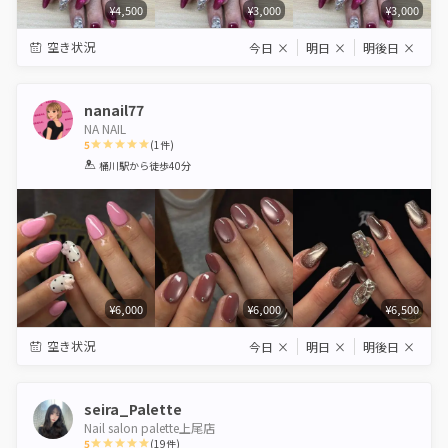
¥4,500
¥3,000
¥3,000
空き状況
今日
×
明日
×
明後日
×
nanail77
NA NAIL
5
(
1
件)
1
2
3
4
5
桶川駅
から徒歩40分
Star
Stars
Stars
Stars
Stars
¥6,000
¥6,000
¥6,500
空き状況
今日
×
明日
×
明後日
×
seira_Palette
Nail salon palette上尾店
5
(
19
件)