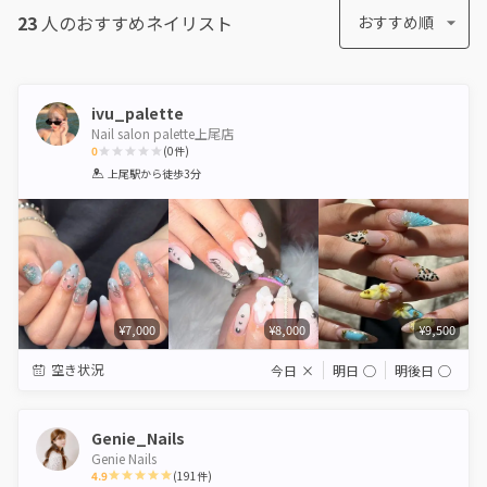
23
人のおすすめ
ネイリスト
おすすめ順
ivu_palette
Nail salon palette上尾店
0
(
0
件)
1
2
3
4
5
上尾駅
から徒歩3分
Star
Stars
Stars
Stars
Stars
¥7,000
¥8,000
¥9,500
空き状況
今日
×
明日
◯
明後日
◯
Genie_Nails
Genie Nails
4.9
(
191
件)