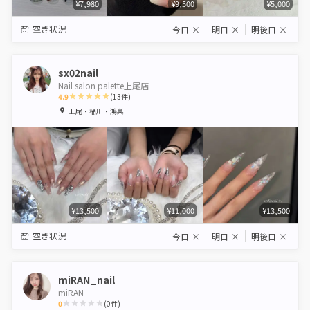
¥7,980
¥9,500
¥5,000
空き状況
今日
×
明日
×
明後日
×
sx02nail
Nail salon palette上尾店
4.9
(
13
件)
1
2
3
4
5
上尾・桶川・鴻巣
Star
Stars
Stars
Stars
Stars
¥13,500
¥11,000
¥13,500
空き状況
今日
×
明日
×
明後日
×
miRAN_nail
miRAN
0
(
0
件)