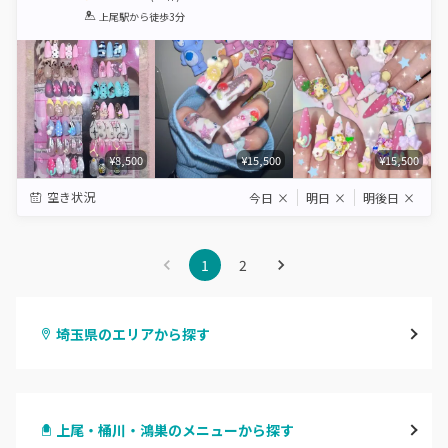
1
2
3
4
5
上尾駅
から徒歩3分
Star
Stars
Stars
Stars
Stars
¥8,500
¥15,500
¥15,500
空き状況
今日
×
明日
×
明後日
×
1
2
埼玉県のエリアから探す
大宮
上尾・桶川・鴻巣のメニューから探す
与野