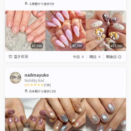
1
2
3
4
5
上尾駅
から徒歩3分
Star
Stars
Stars
Stars
Stars
¥7,700
¥7,700
¥13,200
空き状況
今日
×
明日
×
明後日
◎
nailmayuko
Nobility Nail
5
(
7
件)
1
2
3
4
5
北本駅
から徒歩13分
Star
Stars
Stars
Stars
Stars