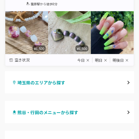
1
2
3
4
5
籠原駅
から徒歩8分
Star
Stars
Stars
Stars
Stars
¥6,500
¥6,500
空き状況
今日
×
明日
×
明後日
×
埼玉県のエリアから探す
大宮
熊谷・行田のメニューから探す
与野
ハンドジェル
越谷