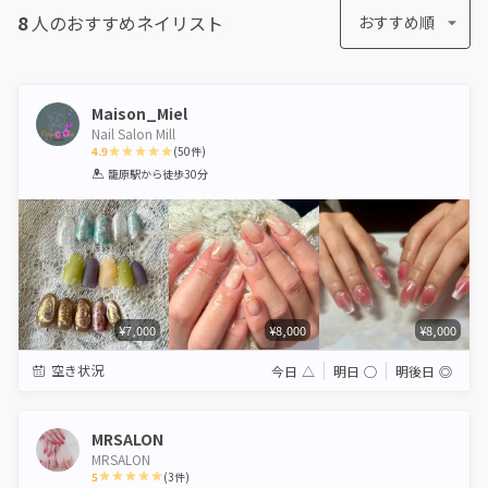
8
人のおすすめ
ネイリスト
おすすめ順
Maison_Miel
Nail Salon Mill
4.9
(
50
件)
1
2
3
4
5
籠原駅
から徒歩30分
Star
Stars
Stars
Stars
Stars
¥7,000
¥8,000
¥8,000
空き状況
今日
△
明日
◯
明後日
◎
MRSALON
MRSALON
5
(
3
件)