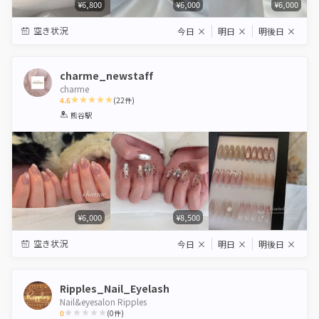
¥6,800
¥6,000
¥6,000
空き状況
今日
×
明日
×
明後日
×
charme_newstaff
charme
4.6
(
22
件)
1
2
3
4
5
熊谷駅
Star
Stars
Stars
Stars
Stars
¥6,000
¥8,500
空き状況
今日
×
明日
×
明後日
×
Ripples_Nail_Eyelash
Nail&eyesalon Ripples
0
(
0
件)