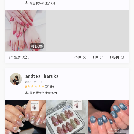
1
2
3
4
5
熊谷駅
から徒歩8分
Star
Stars
Stars
Stars
Stars
¥11,000
空き状況
今日
×
明日
◯
明後日
◎
andtea_haruka
and tea nail
5
(
34
件)
1
2
3
4
5
籠原駅
から徒歩20分
Star
Stars
Stars
Stars
Stars