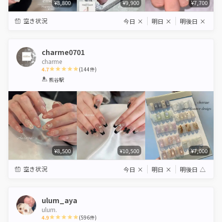
¥8,800
¥9,900
¥7,700
空き状況
今日
×
明日
×
明後日
×
charme0701
charme
4.7
(
144
件)
1
2
3
4
5
熊谷駅
Star
Stars
Stars
Stars
Stars
¥8,500
¥10,500
¥7,000
空き状況
今日
×
明日
×
明後日
△
ulum_aya
ulum.
4.9
(
596
件)