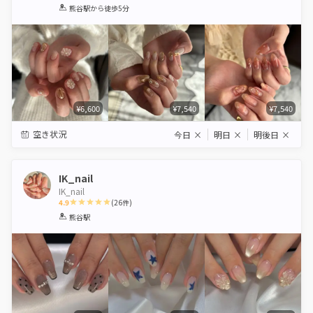
1
2
3
4
5
熊谷駅
から徒歩5分
Star
Stars
Stars
Stars
Stars
¥6,600
¥7,540
¥7,540
空き状況
今日
×
明日
×
明後日
×
IK_nail
IK_nail
4.9
(
26
件)
1
2
3
4
5
熊谷駅
Star
Stars
Stars
Stars
Stars