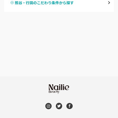
熊谷・行田のこだわり条件から探す
ハンドスカルプ
パラジェル
草加・八潮・三郷・吉川
ハンドケアカラー
フィルイン
川口・蕨
フット
持ち込み OK
戸田
オフのみ
やり放題 あり
川越・本川越
初回オフ 無料
ふじみ野・鶴瀬・上福岡
DVD観賞
浦和