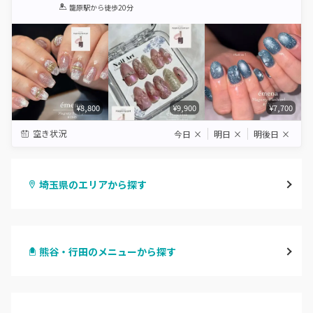
1
2
3
4
5
籠原駅
から徒歩20分
Star
Stars
Stars
Stars
Stars
¥8,800
¥9,900
¥7,700
空き状況
今日
×
明日
×
明後日
×
埼玉県のエリアから探す
大宮
熊谷・行田のメニューから探す
与野
ハンドジェル
越谷