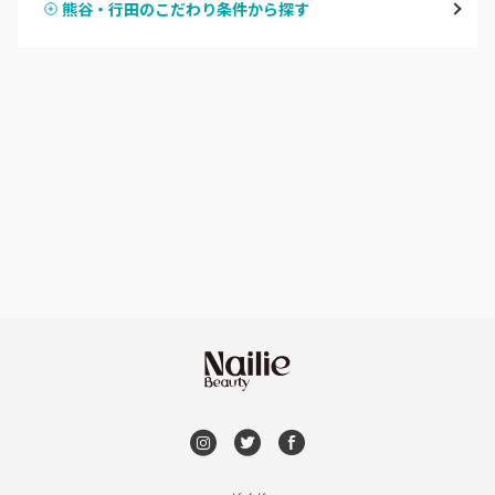
熊谷・行田のこだわり条件から探す
ハンドスカルプ
パラジェル
草加・八潮・三郷・吉川
ハンドケアカラー
フィルイン
川口・蕨
フット
持ち込み OK
戸田
オフのみ
やり放題 あり
川越・本川越
初回オフ 無料
ふじみ野・鶴瀬・上福岡
DVD観賞
浦和
メンズOK