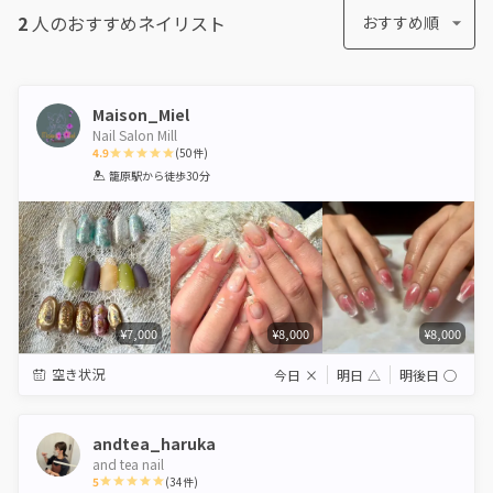
2
人のおすすめ
ネイリスト
おすすめ順
Maison_Miel
Nail Salon Mill
4.9
(
50
件)
1
2
3
4
5
籠原駅
から徒歩30分
Star
Stars
Stars
Stars
Stars
¥7,000
¥8,000
¥8,000
空き状況
今日
×
明日
△
明後日
◯
andtea_haruka
and tea nail
5
(
34
件)