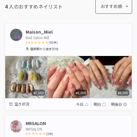
4
人のおすすめ
ネイリスト
おすすめ順
Maison_Miel
Nail Salon Mill
4.9
(
50
件)
1
2
3
4
5
籠原駅
から徒歩30分
Star
Stars
Stars
Stars
Stars
¥7,000
¥8,000
¥8,000
空き状況
今日
△
明日
◯
明後日
◎
MRSALON
MRSALON
5
(
3
件)