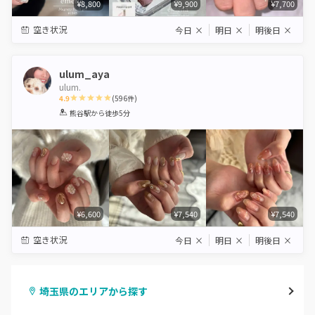
¥8,800
¥9,900
¥7,700
空き状況
今日
×
明日
×
明後日
×
ulum_aya
ulum.
4.9
(
596
件)
1
2
3
4
5
熊谷駅
から徒歩5分
Star
Stars
Stars
Stars
Stars
¥6,600
¥7,540
¥7,540
空き状況
今日
×
明日
×
明後日
×
埼玉県のエリアから探す