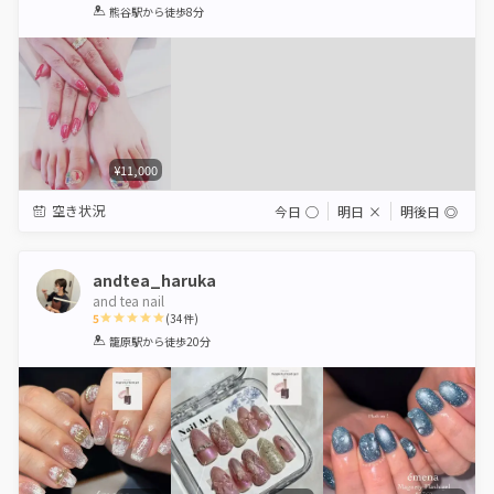
1
2
3
4
5
熊谷駅
から徒歩8分
Star
Stars
Stars
Stars
Stars
¥11,000
空き状況
今日
◯
明日
×
明後日
◎
andtea_haruka
and tea nail
5
(
34
件)
1
2
3
4
5
籠原駅
から徒歩20分
Star
Stars
Stars
Stars
Stars