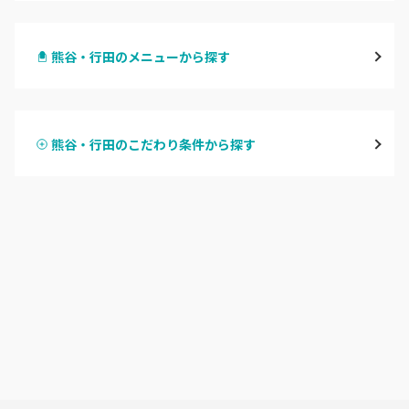
大宮
熊谷・行田のメニューから探す
与野
ハンドジェル
越谷
熊谷・行田のこだわり条件から探す
ハンドスカルプ
パラジェル
草加・八潮・三郷・吉川
ハンドケアカラー
フィルイン
川口・蕨
フット
持ち込み OK
戸田
オフのみ
やり放題 あり
川越・本川越