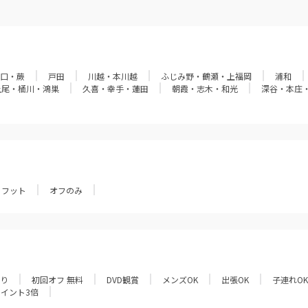
口・蕨
戸田
川越・本川越
ふじみ野・鶴瀬・上福岡
浦和
上尾・桶川・鴻巣
久喜・幸手・蓮田
朝霞・志木・和光
深谷・本庄
フット
オフのみ
あり
初回オフ 無料
DVD観賞
メンズOK
出張OK
子連れOK
ポイント3倍