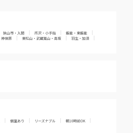
狭山市・入間
所沢・小手指
飯能・東飯能
・神保原
東松山・武蔵嵐山・高坂
羽生・加須
個室あり
リーズナブル
朝10時前OK