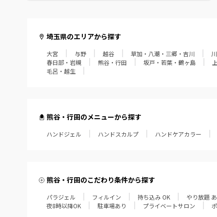
毛呂・越生
埼玉県のエリアから探す
大宮
与野
越谷
草加・八潮・三郷・吉川
川
春日部・岩槻
熊谷・行田
坂戸・若葉・鶴ヶ島
毛呂・越生
熊谷・行田のメニューから探す
ハンドジェル
ハンドスカルプ
ハンドケアカラー
熊谷・行田のこだわり条件から探す
パラジェル
フィルイン
持ち込み OK
やり放題 
夜8時以降OK
駐車場あり
プライベートサロン