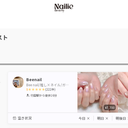
スト
Beenail
Bee nail/推し×ネイル/ガーデンとネイル
5
(
222
件)
1
2
3
4
5
行田駅
から徒歩16分
Star
Stars
Stars
Stars
Stars
¥7,700
空き状況
今日
×
明日
×
明後日