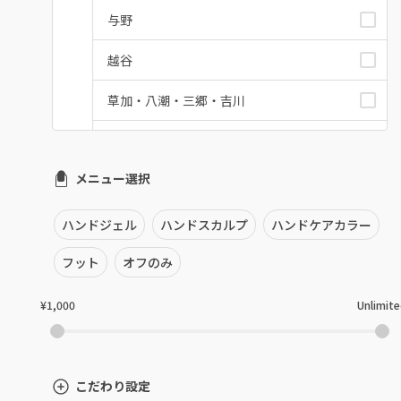
与野
越谷
草加・八潮・三郷・吉川
川口・蕨
メニュー選択
戸田
川越・本川越
ハンドジェル
ハンドスカルプ
ハンドケアカラー
ふじみ野・鶴瀬・上福岡
フット
オフのみ
浦和
¥1,000
Unlimit
狭山市・入間
所沢・小手指
こだわり設定