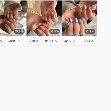
¥7,540
¥7,540
¥7,540
×
08/09
×
08/10
×
08/11
×
08/12
×
08/13
×