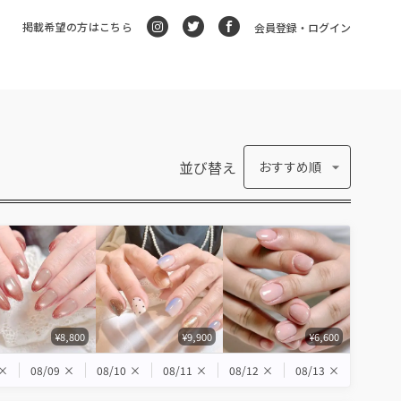
掲載希望の方はこちら
会員登録・ログイン
並び替え
おすすめ順
¥8,800
¥9,900
¥6,600
×
08/09
×
08/10
×
08/11
×
08/12
×
08/13
×