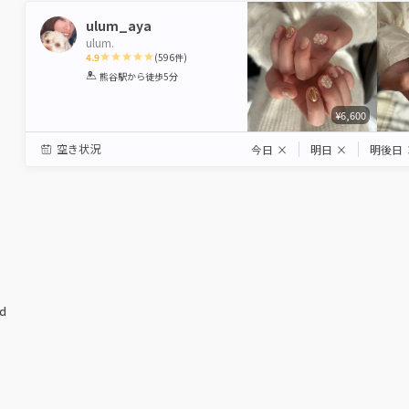
ulum_aya
ulum.
4.9
(
596
件)
1
2
3
4
5
熊谷駅
から徒歩5分
Star
Stars
Stars
Stars
Stars
¥6,600
空き状況
今日
×
明日
×
明後日
ed