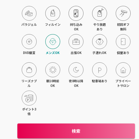
飯能・東飯能
春日部・岩槻
パラジェル
フィルイン
持ち込み

やり放題

初回オフ

OK
あり
無料
熊谷・行田
坂戸・若葉・鶴ヶ島
DVD観賞
メンズOK
出張OK
子連れOK
個室あり
上尾・桶川・鴻巣
久喜・幸手・蓮田
リーズナブ
朝10時前
夜8時以降
駐車場あり
プライベー
ル
OK
OK
トサロン
朝霞・志木・和光
深谷・本庄・神保原
ポイント3
倍
東松山・武蔵嵐山・高坂
検索
羽生・加須