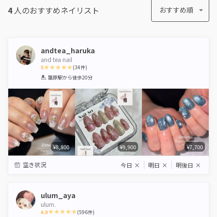
4
人のおすすめ
ネイリスト
おすすめ順
andtea_haruka
and tea nail
5
(
34
件)
1
2
3
4
5
籠原駅
から徒歩20分
Star
Stars
Stars
Stars
Stars
¥8,800
¥9,900
¥7,700
空き状況
今日
×
明日
×
明後日
×
ulum_aya
ulum.
4.9
(
596
件)