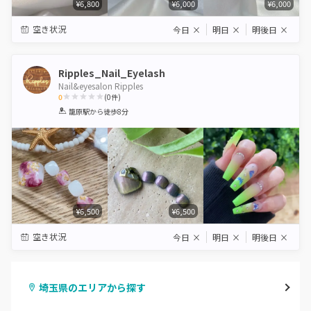
¥6,800
¥6,000
¥6,000
空き状況
今日
×
明日
×
明後日
×
Ripples_Nail_Eyelash
Nail&eyesalon Ripples
0
(
0
件)
1
2
3
4
5
籠原駅
から徒歩8分
Star
Stars
Stars
Stars
Stars
¥6,500
¥6,500
空き状況
今日
×
明日
×
明後日
×
埼玉県のエリアから探す