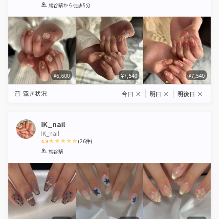
1
2
3
4
5
熊谷駅
から徒歩5分
Star
Stars
Stars
Stars
Stars
¥6,600
¥7,540
¥7,540
空き状況
今日
×
明日
×
明後日
×
IK_nail
IK_nail
4.9
(
26
件)
1
2
3
4
5
熊谷駅
Star
Stars
Stars
Stars
Stars