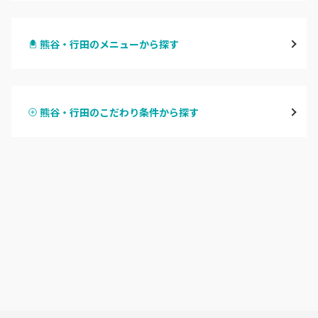
大宮
熊谷・行田のメニューから探す
与野
ハンドジェル
越谷
熊谷・行田のこだわり条件から探す
ハンドスカルプ
パラジェル
草加・八潮・三郷・吉川
ハンドケアカラー
フィルイン
川口・蕨
フット
持ち込み OK
戸田
オフのみ
やり放題 あり
川越・本川越