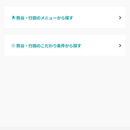
大宮
熊谷・行田のメニューから探す
与野
ハンドジェル
越谷
熊谷・行田のこだわり条件から探す
ハンドスカルプ
パラジェル
草加・八潮・三郷・吉川
ハンドケアカラー
フィルイン
川口・蕨
フット
持ち込み OK
戸田
オフのみ
やり放題 あり
川越・本川越