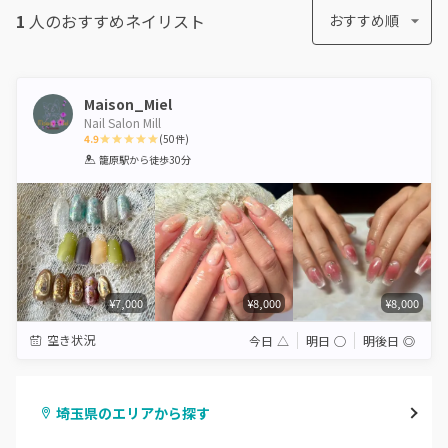
1
人のおすすめ
ネイリスト
おすすめ順
Maison_Miel
Nail Salon Mill
4.9
(
50
件)
1
2
3
4
5
籠原駅
から徒歩30分
Star
Stars
Stars
Stars
Stars
¥7,000
¥8,000
¥8,000
空き状況
今日
△
明日
◯
明後日
◎
埼玉県のエリアから探す