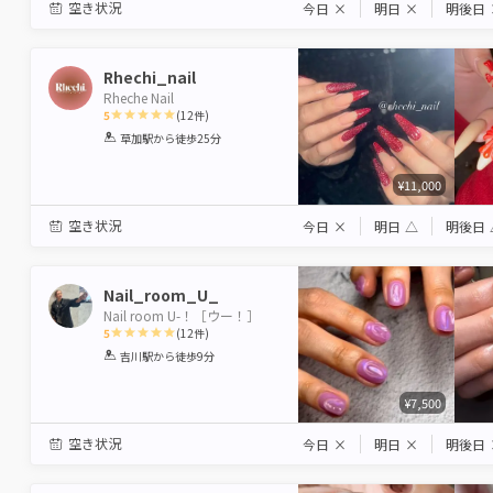
空き状況
今日
×
明日
×
明後日
Rhechi_nail
Rheche Nail
5
(
12
件)
1
2
3
4
5
草加駅
から徒歩25分
Star
Stars
Stars
Stars
Stars
¥11,000
空き状況
今日
×
明日
△
明後日
Nail_room_U_
Nail room U-！［ウー！］
5
(
12
件)
1
2
3
4
5
吉川駅
から徒歩9分
Star
Stars
Stars
Stars
Stars
¥7,500
空き状況
今日
×
明日
×
明後日