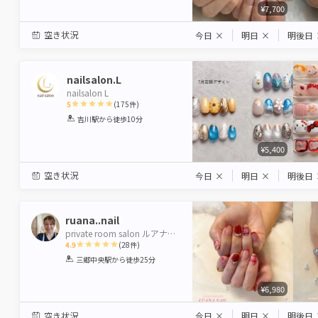
¥7,700
空き状況
今日
×
明日
×
明後日
nailsalon.L
nailsalon L
5
(
175
件)
1
2
3
4
5
吉川駅
から徒歩10分
Star
Stars
Stars
Stars
Stars
¥5,400
空き状況
今日
×
明日
×
明後日
ruana..nail
private room salon ルアナネイル
4.9
(
28
件)
1
2
3
4
5
三郷中央駅
から徒歩25分
Star
Stars
Stars
Stars
Stars
¥6,980
空き状況
今日
×
明日
×
明後日