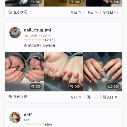
¥5,000
¥5,200
¥6,500
空き状況
今日
×
明日
×
明後日
◯
nail_tsugumi
nailroom ～SB～
4.9
(
344
件)
1
2
3
4
5
新三郷駅
から徒歩0分
Star
Stars
Stars
Stars
Stars
¥8,000
¥6,000
¥10,000
空き状況
今日
×
明日
△
明後日
×
Aelf
Aelf
4.7
(
6
件)