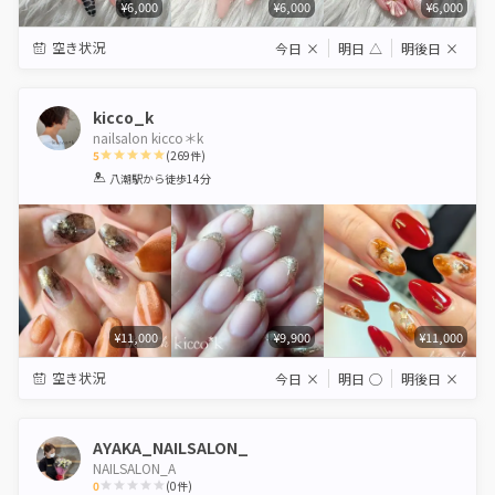
¥6,000
¥6,000
¥6,000
空き状況
今日
×
明日
△
明後日
×
kicco_k
nailsalon kicco＊k
5
(
269
件)
1
2
3
4
5
八潮駅
から徒歩14分
Star
Stars
Stars
Stars
Stars
¥11,000
¥9,900
¥11,000
空き状況
今日
×
明日
◯
明後日
×
AYAKA_NAILSALON_
NAILSALON_A
0
(
0
件)