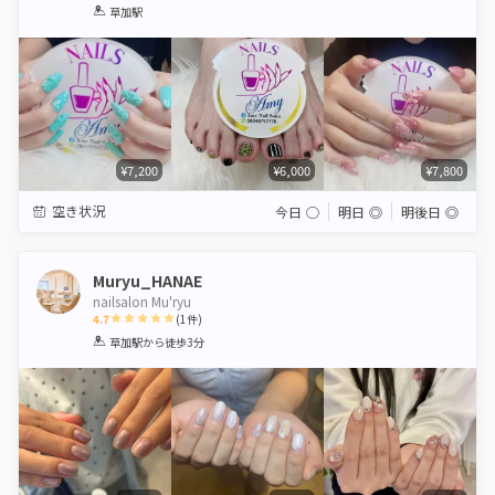
1
2
3
4
5
草加駅
Star
Stars
Stars
Stars
Stars
¥7,200
¥6,000
¥7,800
空き状況
今日
◯
明日
◎
明後日
◎
Muryu_HANAE
nailsalon Mu'ryu
4.7
(
1
件)
1
2
3
4
5
草加駅
から徒歩3分
Star
Stars
Stars
Stars
Stars