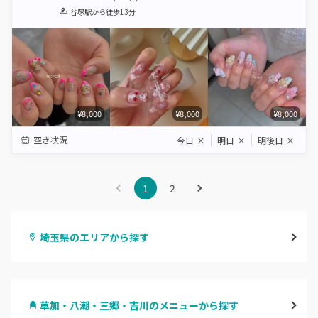
1
2
3
4
5
谷塚駅
から徒歩13分
Star
Stars
Stars
Stars
Stars
¥8,000
¥8,000
¥8,000
空き状況
今日
×
明日
×
明後日
×
1
2
埼玉県のエリアから探す
大宮
草加・八潮・三郷・吉川のメニューから探す
与野