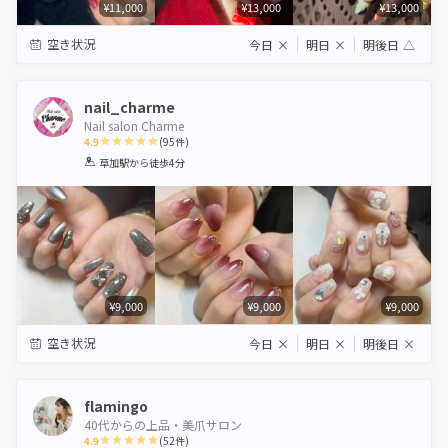
¥11,000
¥13,000
¥13,000
空き状況
今日
×
明日
×
明後日
△
nail_charme
Nail salon Charme
4.9
(
95
件)
1
2
3
4
5
草加駅
から徒歩4分
Star
Stars
Stars
Stars
Stars
¥9,000
¥9,000
¥9,000
空き状況
今日
×
明日
×
明後日
×
flamingo
40代からの上品・美爪サロン
4.9
(
52
件)