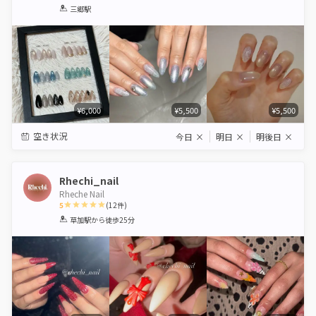
1
2
3
4
5
三郷駅
Star
Stars
Stars
Stars
Stars
¥6,000
¥5,500
¥5,500
空き状況
今日
×
明日
×
明後日
×
Rhechi_nail
Rheche Nail
5
(
12
件)
1
2
3
4
5
草加駅
から徒歩25分
Star
Stars
Stars
Stars
Stars