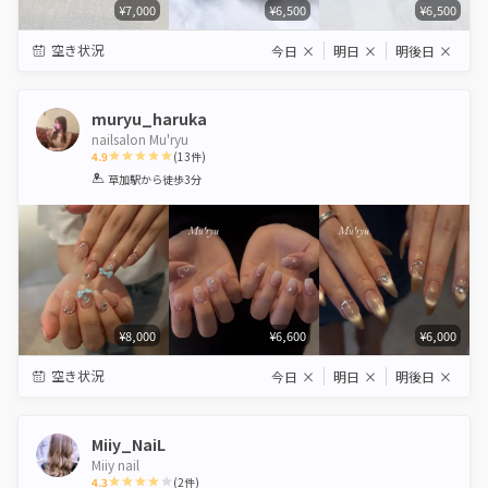
¥7,000
¥6,500
¥6,500
空き状況
今日
×
明日
×
明後日
×
muryu_haruka
nailsalon Mu'ryu
4.9
(
13
件)
1
2
3
4
5
草加駅
から徒歩3分
Star
Stars
Stars
Stars
Stars
¥8,000
¥6,600
¥6,000
空き状況
今日
×
明日
×
明後日
×
Miiy_NaiL
Miiy nail
4.3
(
2
件)