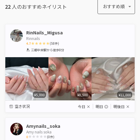
22
人のおすすめ
ネイリスト
おすすめ順
RinNails_Migusa
Rinnails
4.7
(
58
件)
1
2
3
4
5
三郷中央駅
から徒歩8分
Star
Stars
Stars
Stars
Stars
¥5,000
¥8,500
¥11,000
空き状況
今日
×
明日
◎
明後日
×
Amynails_soka
Amy nails soka
0
(
0
件)