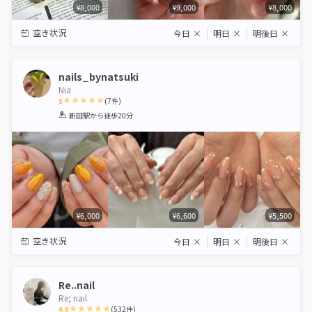
¥8,000
¥9,000
¥8,000
空き状況
今日
×
明日
×
明後日
×
nails_bynatsuki
Nia
5
(
7
件)
1
2
3
4
5
新田駅
から徒歩20分
Star
Stars
Stars
Stars
Stars
¥6,000
¥6,600
¥5,500
空き状況
今日
×
明日
×
明後日
×
Re..nail
Re; nail
4.9
(
532
件)