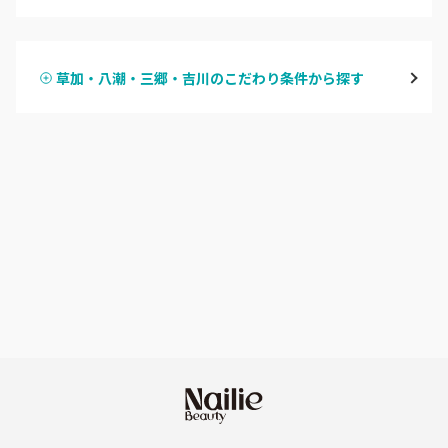
ハンドジェル
越谷
草加・八潮・三郷・吉川のこだわり条件から探す
ハンドスカルプ
パラジェル
草加・八潮・三郷・吉川
ハンドケアカラー
フィルイン
川口・蕨
フット
持ち込み OK
戸田
オフのみ
やり放題 あり
川越・本川越
初回オフ 無料
ふじみ野・鶴瀬・上福岡