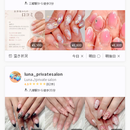
1
2
3
4
5
三郷駅
から徒歩3分
Star
Stars
Stars
Stars
Stars
¥9,900
¥8,800
¥8,800
空き状況
今日
×
明日
◯
明後日
×
luna_privatesalon
Luna🌙private salon
4.9
(
82
件)
1
2
3
4
5
八潮駅
から徒歩35分
Star
Stars
Stars
Stars
Stars