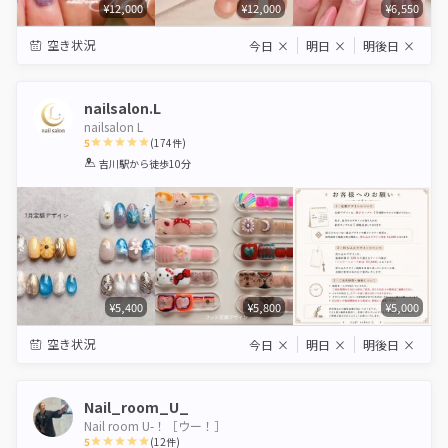
¥12,000
¥12,000
¥6,550
空き状況
今日
×
明日
×
明後日
×
nailsalon.L
nailsalon L
5
(
174
件)
1
2
3
4
5
吉川駅
から徒歩10分
Star
Stars
Stars
Stars
Stars
¥5,400
¥5,800
¥5,000
空き状況
今日
×
明日
×
明後日
×
Nail_room_U_
Nail room U-！［ウー！］
5
(
12
件)