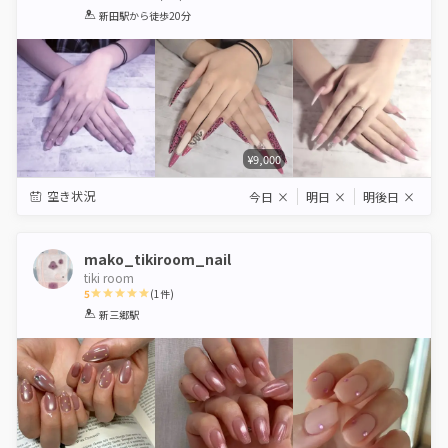
1
2
3
4
5
新田駅
から徒歩20分
Star
Stars
Stars
Stars
Stars
¥9,000
空き状況
今日
×
明日
×
明後日
×
mako_tikiroom_nail
tiki room
5
(
1
件)
1
2
3
4
5
新三郷駅
Star
Stars
Stars
Stars
Stars