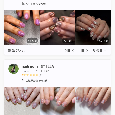
1
2
3
4
5
吉川駅
から徒歩9分
Star
Stars
Stars
Stars
Stars
¥7,500
¥7,500
¥5,500
空き状況
今日
×
明日
×
明後日
×
nailroom_STELLA
nail room "STELLA"
5
(
9
件)
1
2
3
4
5
三郷駅
から徒歩3分
Star
Stars
Stars
Stars
Stars