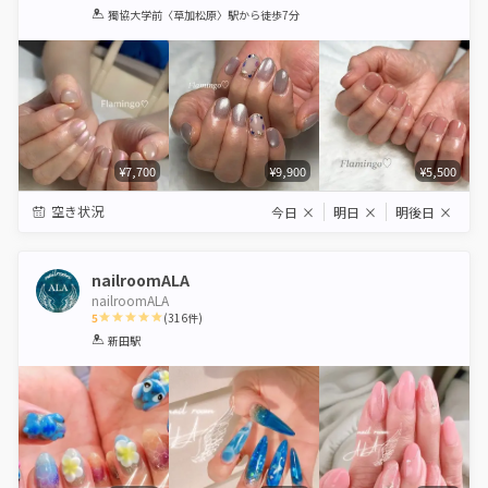
1
2
3
4
5
獨協大学前〈草加松原〉駅
から徒歩7分
Star
Stars
Stars
Stars
Stars
¥7,700
¥9,900
¥5,500
空き状況
今日
×
明日
×
明後日
×
nailroomALA
nailroomALA
5
(
316
件)
1
2
3
4
5
新田駅
Star
Stars
Stars
Stars
Stars