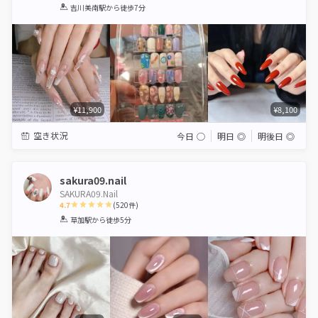
1
2
3
4
5
吉川美南駅
から徒歩7分
Star
Stars
Stars
Stars
Stars
¥11,900
¥8,100
空き状況
今日
◯
明日
◎
明後日
◎
sakura09.nail
SAKURA09.Nail
4.7
(
520
件)
1
2
3
4
5
草加駅
から徒歩5分
Star
Stars
Stars
Stars
Stars