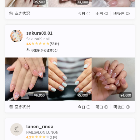
¥5,500
¥4,000
空き状況
今日
◯
明日
◎
明後日
◎
sakura09.01
Sakura09.nail
4.5
(
53
件)
1
2
3
4
5
草加駅
から徒歩5分
Star
Stars
Stars
Stars
Stars
¥6,950
¥5,000
¥4,000
空き状況
今日
◯
明日
◎
明後日
◎
lunon_rinoa
NAILSALON LUNON
4.3
(
1
件)