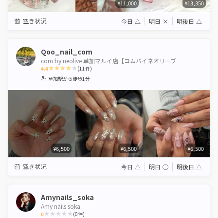
¥11,000
¥13,350
空き状況
今日
△
明日
×
明後日
△
Qoo_nail_com
com by neolive 草加マルイ店【コムバイネオリーブ
4.4
(
11
件)
1
2
3
4
5
草加駅
から徒歩1分
Star
Stars
Stars
Stars
Stars
¥6,500
¥6,500
¥6,500
空き状況
今日
△
明日
◯
明後日
△
Amynails_soka
Amy nails soka
0
(
0
件)