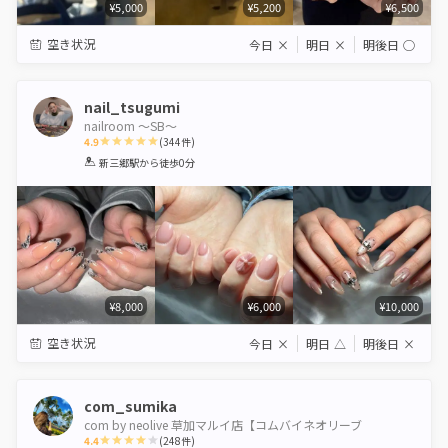
¥5,000
¥5,200
¥6,500
空き状況
今日
×
明日
×
明後日
◯
nail_tsugumi
nailroom ～SB～
4.9
(
344
件)
1
2
3
4
5
新三郷駅
から徒歩0分
Star
Stars
Stars
Stars
Stars
¥8,000
¥6,000
¥10,000
空き状況
今日
×
明日
△
明後日
×
com_sumika
com by neolive 草加マルイ店【コムバイネオリーブ
4.4
(
248
件)