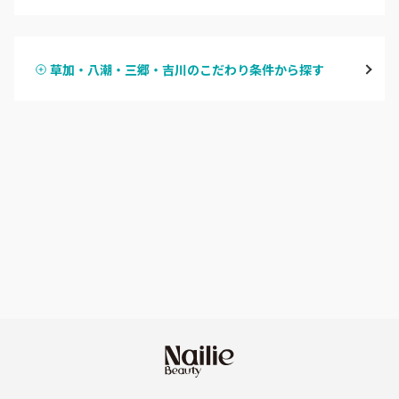
ハンドジェル
越谷
草加・八潮・三郷・吉川のこだわり条件から探す
ハンドスカルプ
パラジェル
草加・八潮・三郷・吉川
ハンドケアカラー
フィルイン
川口・蕨
フット
持ち込み OK
戸田
オフのみ
やり放題 あり
川越・本川越
初回オフ 無料
ふじみ野・鶴瀬・上福岡