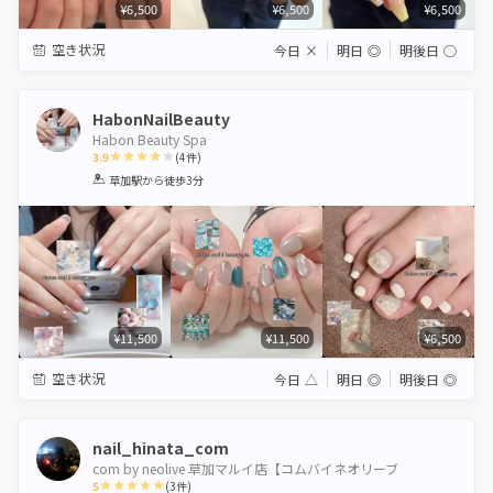
¥6,500
¥6,500
¥6,500
空き状況
今日
×
明日
◎
明後日
◯
HabonNailBeauty
Habon Beauty Spa
3.9
(
4
件)
1
2
3
4
5
草加駅
から徒歩3分
Star
Stars
Stars
Stars
Stars
¥11,500
¥11,500
¥6,500
空き状況
今日
△
明日
◎
明後日
◎
nail_hinata_com
com by neolive 草加マルイ店【コムバイネオリーブ
5
(
3
件)