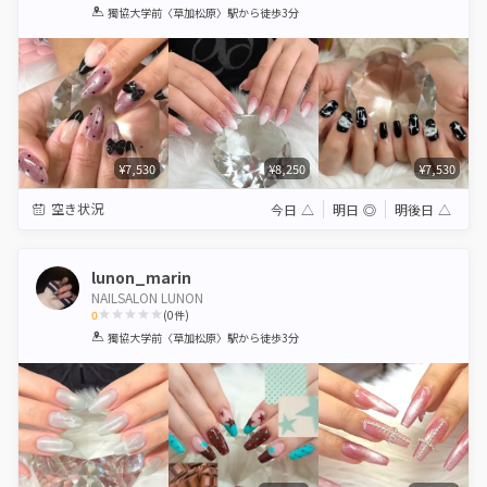
1
2
3
4
5
獨協大学前〈草加松原〉駅
から徒歩3分
Star
Stars
Stars
Stars
Stars
¥7,530
¥8,250
¥7,530
空き状況
今日
△
明日
◎
明後日
△
lunon_marin
NAILSALON LUNON
0
(
0
件)
1
2
3
4
5
獨協大学前〈草加松原〉駅
から徒歩3分
Star
Stars
Stars
Stars
Stars