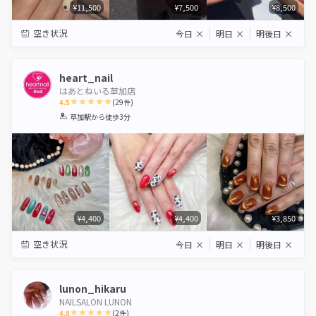
¥11,500
¥7,500
¥8,500
空き状況
今日
×
明日
×
明後日
×
heart_nail
はあとねいる草加店
4.5
(
29
件)
1
2
3
4
5
草加駅
から徒歩3分
Star
Stars
Stars
Stars
Stars
¥4,400
¥4,400
¥3,850
空き状況
今日
×
明日
×
明後日
×
lunon_hikaru
NAILSALON LUNON
4.8
(
2
件)