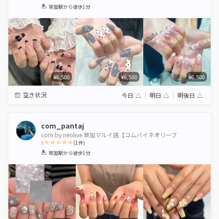
1
2
3
4
5
草加駅
から徒歩1分
Star
Stars
Stars
Stars
Stars
¥6,500
¥6,500
¥6,500
空き状況
今日
△
明日
△
明後日
△
com_pantaj
com by neolive 草加マルイ店【コムバイネオリーブ
5
(
1
件)
1
2
3
4
5
草加駅
から徒歩1分
Star
Stars
Stars
Stars
Stars