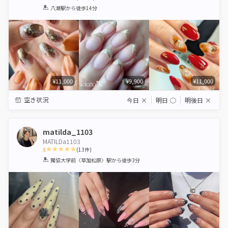
1
2
3
4
5
八潮駅
から徒歩14分
Star
Stars
Stars
Stars
Stars
¥11,000
¥9,900
¥11,000
空き状況
今日
×
明日
◯
明後日
×
matilda_1103
MATILDa1103
5
(
13
件)
1
2
3
4
5
獨協大学前〈草加松原〉駅
から徒歩3分
Star
Stars
Stars
Stars
Stars