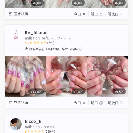
¥6,000
¥6,000
¥6,000
空き状況
今日
×
明日
△
明後日
×
Re_fill.nail
nailsalon Re:fill〜リフィル〜
4.9
(
6
件)
1
2
3
4
5
獨協大学前〈草加松原〉駅
から徒歩2分
Star
Stars
Stars
Stars
Stars
¥13,000
¥7,800
¥9,500
空き状況
今日
×
明日
◎
明後日
△
kicco_k
nailsalon kicco＊k
5
(
269
件)