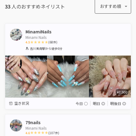
33
人のおすすめ
ネイリスト
おすすめ順
MinamiNails
Minami Nails
4.5
(
68
件)
1
2
3
4
5
吉川美南駅
から徒歩6分
Star
Stars
Stars
Stars
Stars
¥7,900
空き状況
今日
◯
明日
◎
明後日
◎
79nails
Minami Nails
4.6
(
107
件)