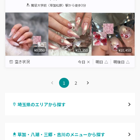
1
2
3
4
5
獨協大学前〈草加松原〉駅
から徒歩3分
Star
Stars
Stars
Stars
Stars
¥8,250
¥13,350
¥10,450
空き状況
今日
×
明日
△
明後日
△
1
2
埼玉県のエリアから探す
大宮
草加・八潮・三郷・吉川のメニューから探す
与野