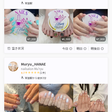
1
2
3
4
5
草加駅
Star
Stars
Stars
Stars
Stars
¥7,200
¥6,000
¥7,800
空き状況
今日
◎
明日
◎
明後日
◎
Muryu_HANAE
nailsalon Mu'ryu
4.7
(
1
件)
1
2
3
4
5
草加駅
から徒歩3分
Star
Stars
Stars
Stars
Stars