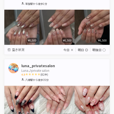
1
2
3
4
5
草加駅
から徒歩1分
Star
Stars
Stars
Stars
Stars
¥6,500
¥6,500
¥6,500
空き状況
今日
×
明日
◎
明後日
◯
luna_privatesalon
Luna🌙private salon
4.9
(
82
件)
1
2
3
4
5
八潮駅
から徒歩35分
Star
Stars
Stars
Stars
Stars