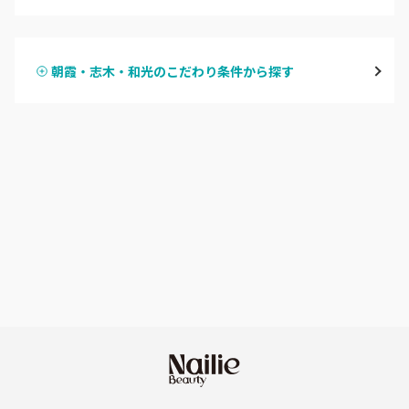
ハンドジェル
越谷
朝霞・志木・和光のこだわり条件から探す
ハンドスカルプ
パラジェル
草加・八潮・三郷・吉川
ハンドケアカラー
フィルイン
川口・蕨
フット
持ち込み OK
戸田
オフのみ
やり放題 あり
川越・本川越
初回オフ 無料
ふじみ野・鶴瀬・上福岡