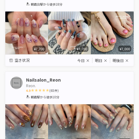
1
2
3
4
5
朝霞台駅
から徒歩18分
Star
Stars
Stars
Stars
Stars
¥7,700
¥7,700
¥7,000
空き状況
今日
×
明日
×
明後日
×
Nailsalon_Reon
Reon.
4.9
(
65
件)
1
2
3
4
5
朝霞駅
から徒歩10分
Star
Stars
Stars
Stars
Stars