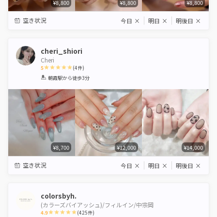
¥8,800
¥8,800
¥8,800
空き状況
今日
×
明日
×
明後日
×
cheri_shiori
Cheri
5
(
4
件)
1
2
3
4
5
朝霞駅
から徒歩3分
Star
Stars
Stars
Stars
Stars
¥8,700
¥12,000
¥14,000
空き状況
今日
×
明日
×
明後日
×
colorsbyh.
(カラーズバイアッシュ)/フィルイン/中宗岡
4.9
(
425
件)