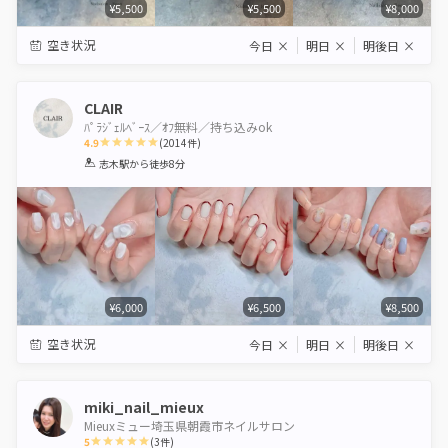
¥5,500
¥5,500
¥8,000
空き状況
今日
×
明日
×
明後日
×
CLAIR
ﾊﾟﾗｼﾞｪﾙﾍﾞｰｽ／ｵﾌ無料／持ち込みok
4.9
(
2014
件)
1
2
3
4
5
志木駅
から徒歩8分
Star
Stars
Stars
Stars
Stars
¥6,000
¥6,500
¥8,500
空き状況
今日
×
明日
×
明後日
×
miki_nail_mieux
Mieuxミュー埼玉県朝霞市ネイルサロン
5
(
3
件)