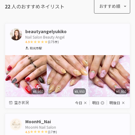
22
人のおすすめ
ネイリスト
おすすめ順
beautyangelyukiko
Nail Salon Beauty Angel
4.9
(
175
件)
1
2
3
4
5
和光市駅
Star
Stars
Stars
Stars
Stars
¥8,950
¥8,950
¥8,950
空き状況
今日
×
明日
◎
明後日
×
MoonHi_Nai
MoonHi Nail Salon
4.5
(
17
件)