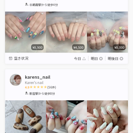
1
2
3
4
5
北朝霞駅
から徒歩4分
Star
Stars
Stars
Stars
Stars
¥8,900
¥4,500
¥8,000
空き状況
今日
△
明日
◎
明後日
◎
karens_nail
Karen's nail
4.9
(
56
件)
1
2
3
4
5
新座駅
から徒歩8分
Star
Stars
Stars
Stars
Stars