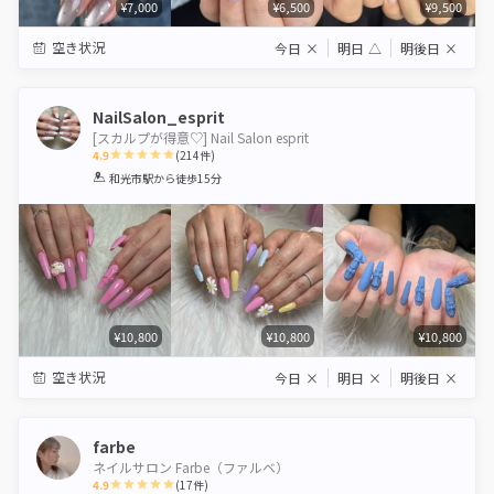
¥7,000
¥6,500
¥9,500
空き状況
今日
×
明日
△
明後日
×
NailSalon_esprit
[スカルプが得意♡] Nail Salon esprit
4.9
(
214
件)
1
2
3
4
5
和光市駅
から徒歩15分
Star
Stars
Stars
Stars
Stars
¥10,800
¥10,800
¥10,800
空き状況
今日
×
明日
×
明後日
×
farbe
ネイルサロン Farbe（ファルベ）
4.9
(
17
件)