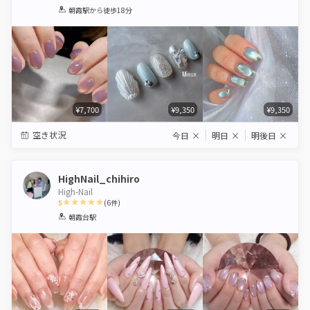
1
2
3
4
5
朝霞駅
から徒歩18分
Star
Stars
Stars
Stars
Stars
¥7,700
¥9,350
¥9,350
空き状況
今日
×
明日
×
明後日
×
HighNail_chihiro
High-Nail
5
(
6
件)
1
2
3
4
5
朝霞台駅
Star
Stars
Stars
Stars
Stars