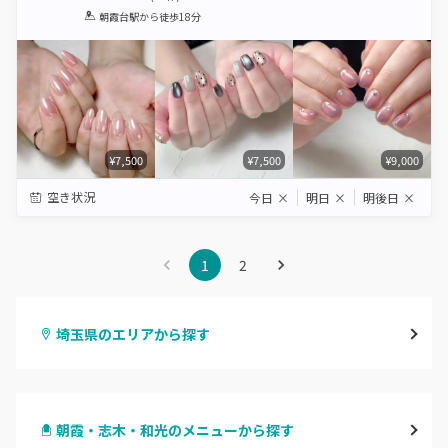
1
2
3
4
5
朝霞台駅
から徒歩18分
Star
Stars
Stars
Stars
Stars
¥7,500
¥7,500
¥9,000
空き状況
今日
×
明日
×
明後日
×
1
2
埼玉県のエリアから探す
大宮
朝霞・志木・和光のメニューから探す
与野