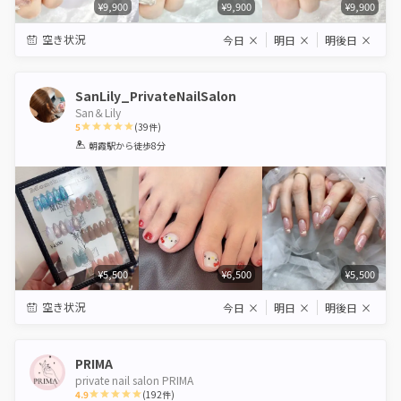
¥9,900
¥9,900
¥9,900
空き状況
今日
×
明日
×
明後日
×
SanLily_PrivateNailSalon
San＆Lily
5
(
39
件)
1
2
3
4
5
朝霞駅
から徒歩8分
Star
Stars
Stars
Stars
Stars
¥5,500
¥6,500
¥5,500
空き状況
今日
×
明日
×
明後日
×
PRIMA
private nail salon PRIMA
4.9
(
192
件)