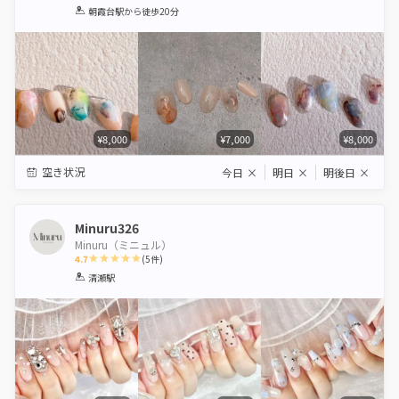
1
2
3
4
5
朝霞台駅
から徒歩20分
Star
Stars
Stars
Stars
Stars
¥8,000
¥7,000
¥8,000
空き状況
今日
×
明日
×
明後日
×
Minuru326
Minuru（ミニュル）
4.7
(
5
件)
1
2
3
4
5
清瀬駅
Star
Stars
Stars
Stars
Stars