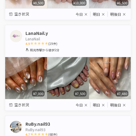
¥8,500
¥10,000
¥6,500
空き状況
今日
×
明日
×
明後日
×
LanaNail.y
LanaNail
4.9
(
19
件)
1
2
3
4
5
和光市駅
から徒歩5分
Star
Stars
Stars
Stars
Stars
¥7,000
¥7,500
¥7,480
空き状況
今日
×
明日
×
明後日
×
RuBy.nail93
RuBy.nail93
4.7
(
68
件)