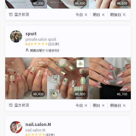
¥8,300
¥6,600
¥6,600
空き状況
今日
×
明日
×
明後日
×
spuit
private salon spuit
4.9
(
111
件)
1
2
3
4
5
朝霞台駅
から徒歩6分
Star
Stars
Stars
Stars
Stars
¥8,400
¥9,000
¥6,700
空き状況
今日
×
明日
×
明後日
×
nail.salon.M
nail salon M
5
(
45
件)