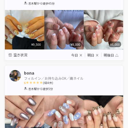
1
2
3
4
5
志木駅
から徒歩45分
Star
Stars
Stars
Stars
Stars
¥9,500
¥8,000
¥8,000
空き状況
今日
×
明日
×
明後日
△
bona
フィルイン／お持ち込みOK／痛ネイル
5
(
684
件)
1
2
3
4
5
志木駅
から徒歩5分
Star
Stars
Stars
Stars
Stars