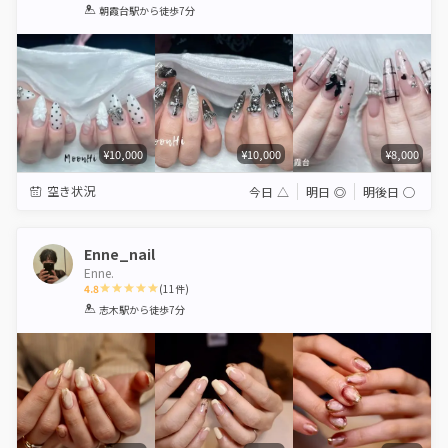
1
2
3
4
5
朝霞台駅
から徒歩7分
Star
Stars
Stars
Stars
Stars
¥10,000
¥10,000
¥8,000
空き状況
今日
△
明日
◎
明後日
◯
Enne_nail
Enne.
4.8
(
11
件)
1
2
3
4
5
志木駅
から徒歩7分
Star
Stars
Stars
Stars
Stars