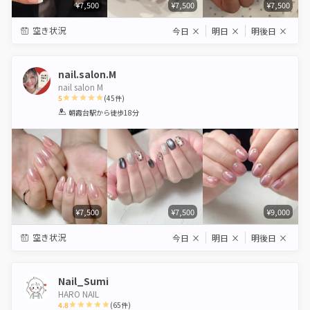
¥7,500
¥7,500
¥7,500
空き状況
今日
×
明日
×
明後日
×
nail.salon.M
nail salon M
5
(
45
件)
1
2
3
4
5
朝霞台駅
から徒歩18分
Star
Stars
Stars
Stars
Stars
¥7,500
¥7,500
¥9,000
空き状況
今日
×
明日
×
明後日
×
Nail_Sumi
HARO NAIL
4.8
(
65
件)