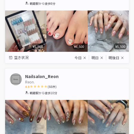
1
2
3
4
5
朝霞駅
から徒歩8分
Star
Stars
Stars
Stars
Stars
¥5,500
¥6,500
¥5,500
空き状況
今日
×
明日
×
明後日
×
Nailsalon_Reon
Reon.
4.9
(
66
件)
1
2
3
4
5
朝霞駅
から徒歩10分
Star
Stars
Stars
Stars
Stars