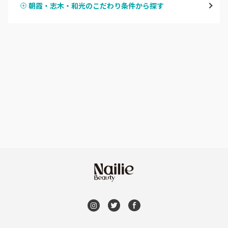
朝霞・志木・和光のこだわり条件から探す
ハンドスカルプ
パラジェル
草加・八潮・三郷・吉川
ハンドケアカラー
フィルイン
川口・蕨
フット
持ち込み OK
戸田
オフのみ
やり放題 あり
川越・本川越
初回オフ 無料
ふじみ野・鶴瀬・上福岡
DVD観賞
浦和