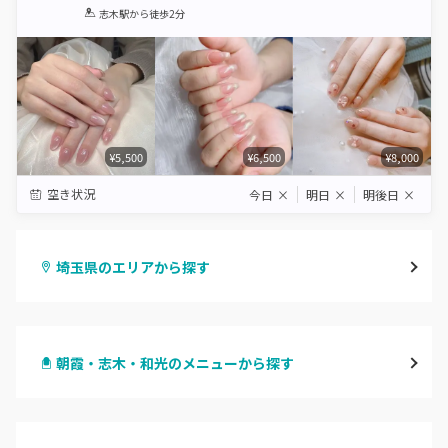
1
2
3
4
5
志木駅
から徒歩2分
Star
Stars
Stars
Stars
Stars
¥5,500
¥6,500
¥8,000
空き状況
今日
×
明日
×
明後日
×
埼玉県のエリアから探す
大宮
朝霞・志木・和光のメニューから探す
与野
ハンドジェル
越谷