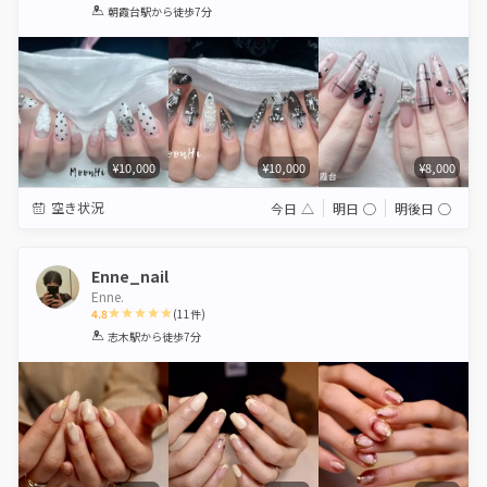
1
2
3
4
5
朝霞台駅
から徒歩7分
Star
Stars
Stars
Stars
Stars
¥10,000
¥10,000
¥8,000
空き状況
今日
△
明日
◯
明後日
◯
Enne_nail
Enne.
4.8
(
11
件)
1
2
3
4
5
志木駅
から徒歩7分
Star
Stars
Stars
Stars
Stars