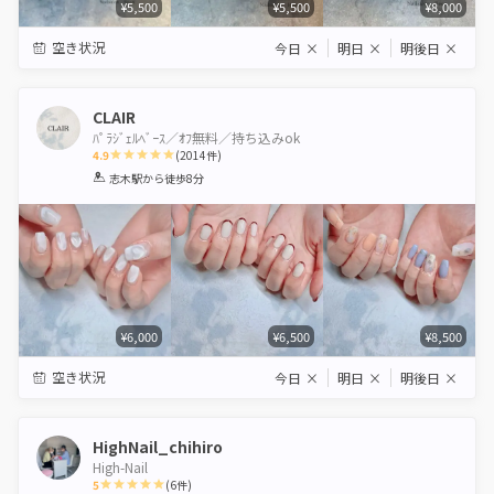
¥5,500
¥5,500
¥8,000
空き状況
今日
×
明日
×
明後日
×
CLAIR
ﾊﾟﾗｼﾞｪﾙﾍﾞｰｽ／ｵﾌ無料／持ち込みok
4.9
(
2014
件)
1
2
3
4
5
志木駅
から徒歩8分
Star
Stars
Stars
Stars
Stars
¥6,000
¥6,500
¥8,500
空き状況
今日
×
明日
×
明後日
×
HighNail_chihiro
High-Nail
5
(
6
件)