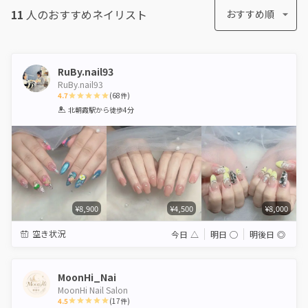
11
人のおすすめ
ネイリスト
おすすめ順
RuBy.nail93
RuBy.nail93
4.7
(
68
件)
1
2
3
4
5
北朝霞駅
から徒歩4分
Star
Stars
Stars
Stars
Stars
¥8,900
¥4,500
¥8,000
空き状況
今日
△
明日
◯
明後日
◎
MoonHi_Nai
MoonHi Nail Salon
4.5
(
17
件)