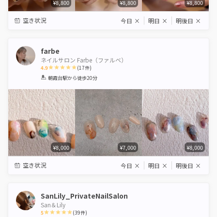
¥8,800
¥8,800
¥8,800
空き状況
今日
×
明日
×
明後日
×
farbe
ネイルサロン Farbe（ファルベ）
4.9
(
17
件)
1
2
3
4
5
朝霞台駅
から徒歩20分
Star
Stars
Stars
Stars
Stars
¥8,000
¥7,000
¥8,000
空き状況
今日
×
明日
×
明後日
×
SanLily_PrivateNailSalon
San＆Lily
5
(
39
件)