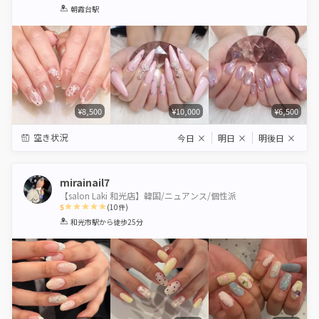
1
2
3
4
5
朝霞台駅
Star
Stars
Stars
Stars
Stars
¥8,500
¥10,000
¥6,500
空き状況
今日
×
明日
×
明後日
×
mirainail7
【salon Laki 和光店】韓国/ニュアンス/個性派
5
(
10
件)
1
2
3
4
5
和光市駅
から徒歩25分
Star
Stars
Stars
Stars
Stars