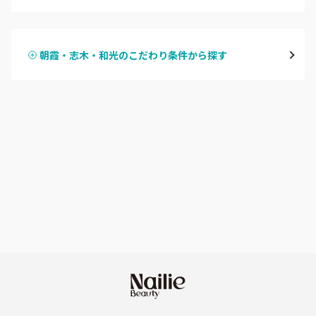
ハンドジェル
越谷
朝霞・志木・和光のこだわり条件から探す
ハンドスカルプ
パラジェル
草加・八潮・三郷・吉川
ハンドケアカラー
フィルイン
川口・蕨
フット
持ち込み OK
戸田
オフのみ
やり放題 あり
川越・本川越
初回オフ 無料
ふじみ野・鶴瀬・上福岡