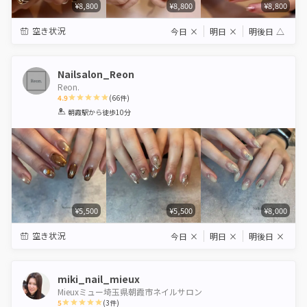
¥8,800
¥8,800
¥8,800
空き状況
今日
×
明日
×
明後日
△
Nailsalon_Reon
Reon.
4.9
(
66
件)
1
2
3
4
5
朝霞駅
から徒歩10分
Star
Stars
Stars
Stars
Stars
¥5,500
¥5,500
¥8,000
空き状況
今日
×
明日
×
明後日
×
miki_nail_mieux
Mieuxミュー埼玉県朝霞市ネイルサロン
5
(
3
件)