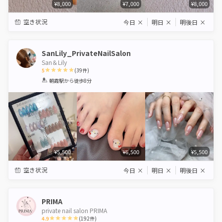
¥8,000
¥7,000
¥8,000
空き状況
今日
×
明日
×
明後日
×
SanLily_PrivateNailSalon
San＆Lily
5
(
39
件)
1
2
3
4
5
朝霞駅
から徒歩8分
Star
Stars
Stars
Stars
Stars
¥5,500
¥6,500
¥5,500
空き状況
今日
×
明日
×
明後日
×
PRIMA
private nail salon PRIMA
4.9
(
192
件)