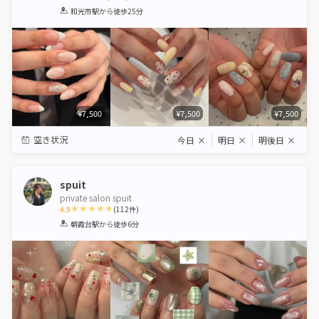
1
2
3
4
5
和光市駅
から徒歩25分
Star
Stars
Stars
Stars
Stars
¥7,500
¥7,500
¥7,500
空き状況
今日
×
明日
×
明後日
×
spuit
private salon spuit
4.9
(
112
件)
1
2
3
4
5
朝霞台駅
から徒歩6分
Star
Stars
Stars
Stars
Stars