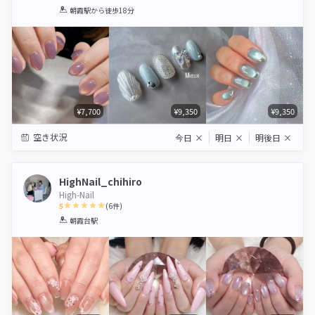
1
2
3
4
5
朝霞駅
から徒歩18分
Star
Stars
Stars
Stars
Stars
¥7,700
¥9,350
¥9,350
空き状況
今日
×
明日
×
明後日
×
HighNail_chihiro
High-Nail
5
(
6
件)
1
2
3
4
5
朝霞台駅
Star
Stars
Stars
Stars
Stars