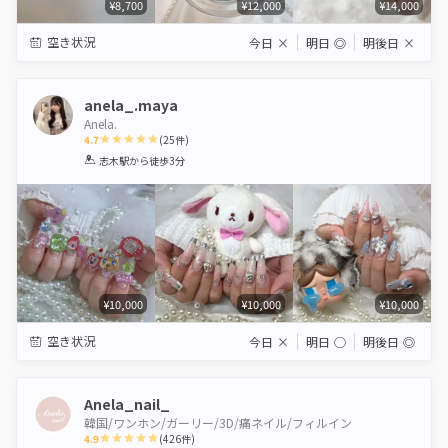
¥8,700
¥12,000
¥14,000
空き状況
今日
×
明日
◎
明後日
×
anela_.maya
Anela.
4.7
(
25
件)
1
2
3
4
5
志木駅
から徒歩3分
Star
Stars
Stars
Stars
Stars
¥10,000
¥10,000
¥10,000
空き状況
今日
×
明日
◯
明後日
◎
Anela_nail_
韓国/ワンホン/ガーリー/3D/痛ネイル/フィルイン
4.9
(
426
件)