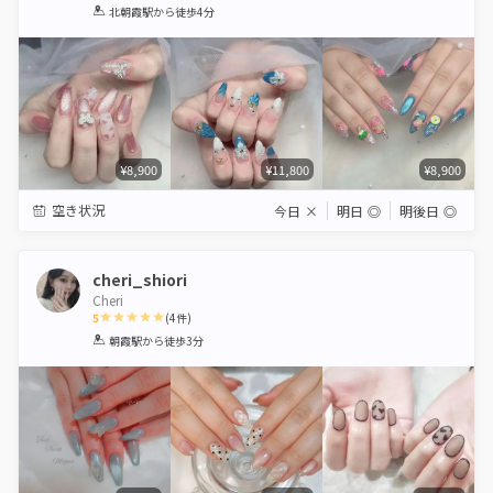
1
2
3
4
5
北朝霞駅
から徒歩4分
Star
Stars
Stars
Stars
Stars
¥8,900
¥11,800
¥8,900
空き状況
今日
×
明日
◎
明後日
◎
cheri_shiori
Cheri
5
(
4
件)
1
2
3
4
5
朝霞駅
から徒歩3分
Star
Stars
Stars
Stars
Stars