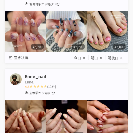
1
2
3
4
5
朝霞台駅
から徒歩18分
Star
Stars
Stars
Stars
Stars
¥7,700
¥7,700
¥7,000
空き状況
今日
×
明日
×
明後日
×
Enne_nail
Enne.
4.8
(
11
件)
1
2
3
4
5
志木駅
から徒歩7分
Star
Stars
Stars
Stars
Stars