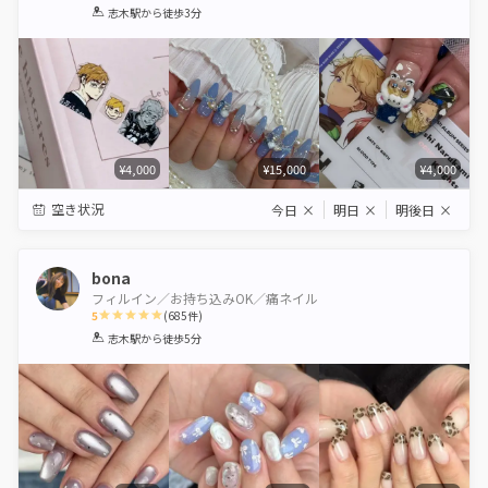
1
2
3
4
5
志木駅
から徒歩3分
Star
Stars
Stars
Stars
Stars
¥4,000
¥15,000
¥4,000
空き状況
今日
×
明日
×
明後日
×
bona
フィルイン／お持ち込みOK／痛ネイル
5
(
685
件)
1
2
3
4
5
志木駅
から徒歩5分
Star
Stars
Stars
Stars
Stars