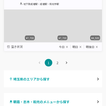
1
2
3
4
5
地下鉄成増駅・成増駅・和光市駅
Star
Stars
Stars
Stars
Stars
¥7,700
¥7,700
¥4,500
空き状況
今日
×
明日
×
明後日
×
1
2
埼玉県のエリアから探す
大宮
朝霞・志木・和光のメニューから探す
与野