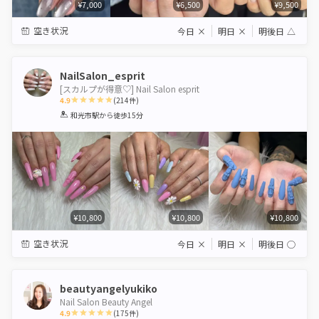
¥7,000
¥6,500
¥9,500
空き状況
今日
×
明日
×
明後日
△
NailSalon_esprit
[スカルプが得意♡] Nail Salon esprit
4.9
(
214
件)
1
2
3
4
5
和光市駅
から徒歩15分
Star
Stars
Stars
Stars
Stars
¥10,800
¥10,800
¥10,800
空き状況
今日
×
明日
×
明後日
◯
beautyangelyukiko
Nail Salon Beauty Angel
4.9
(
175
件)