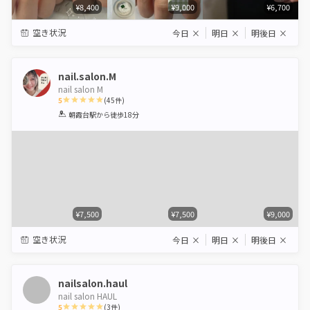
¥8,400
¥9,000
¥6,700
空き状況
今日
×
明日
×
明後日
×
nail.salon.M
nail salon M
5
(
45
件)
1
2
3
4
5
朝霞台駅
から徒歩18分
Star
Stars
Stars
Stars
Stars
¥7,500
¥7,500
¥9,000
空き状況
今日
×
明日
×
明後日
×
nailsalon.haul
nail salon HAUL
5
(
3
件)