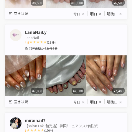
¥8,500
¥10,000
¥6,500
空き状況
今日
×
明日
×
明後日
×
LanaNail.y
LanaNail
4.9
(
19
件)
1
2
3
4
5
和光市駅
から徒歩5分
Star
Stars
Stars
Stars
Stars
¥7,000
¥7,500
¥7,480
空き状況
今日
×
明日
×
明後日
×
mirainail7
【salon Laki 和光店】韓国/ニュアンス/個性派
5
(
10
件)