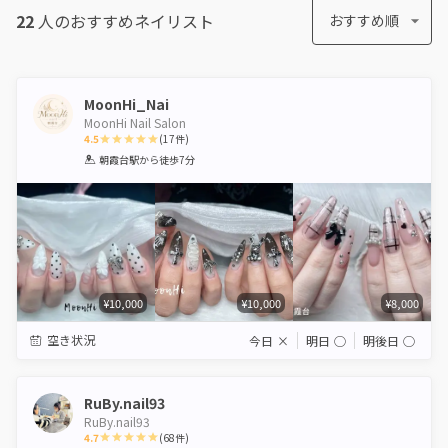
22
人のおすすめ
ネイリスト
おすすめ順
MoonHi_Nai
MoonHi Nail Salon
4.5
(
17
件)
1
2
3
4
5
朝霞台駅
から徒歩7分
Star
Stars
Stars
Stars
Stars
¥10,000
¥10,000
¥8,000
空き状況
今日
×
明日
◯
明後日
◯
RuBy.nail93
RuBy.nail93
4.7
(
68
件)