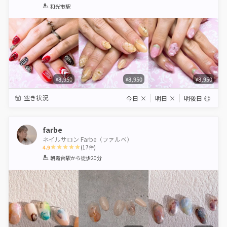
1
2
3
4
5
和光市駅
Star
Stars
Stars
Stars
Stars
¥8,950
¥8,950
¥8,950
空き状況
今日
×
明日
×
明後日
◎
farbe
ネイルサロン Farbe（ファルベ）
4.9
(
17
件)
1
2
3
4
5
朝霞台駅
から徒歩20分
Star
Stars
Stars
Stars
Stars