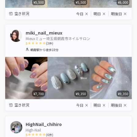
¥5,500
¥5,500
¥8,000
空き状況
今日
×
明日
×
明後日
×
miki_nail_mieux
Mieuxミュー埼玉県朝霞市ネイルサロン
5
(
3
件)
1
2
3
4
5
朝霞駅
から徒歩18分
Star
Stars
Stars
Stars
Stars
¥7,700
¥9,350
¥9,350
空き状況
今日
×
明日
×
明後日
×
HighNail_chihiro
High-Nail
5
(
6
件)