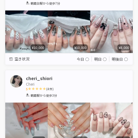
1
2
3
4
5
朝霞台駅
から徒歩7分
Star
Stars
Stars
Stars
Stars
¥10,000
¥10,000
¥8,000
空き状況
今日
◯
明日
◯
明後日
◯
cheri_shiori
Cheri
5
(
4
件)
1
2
3
4
5
朝霞駅
から徒歩3分
Star
Stars
Stars
Stars
Stars