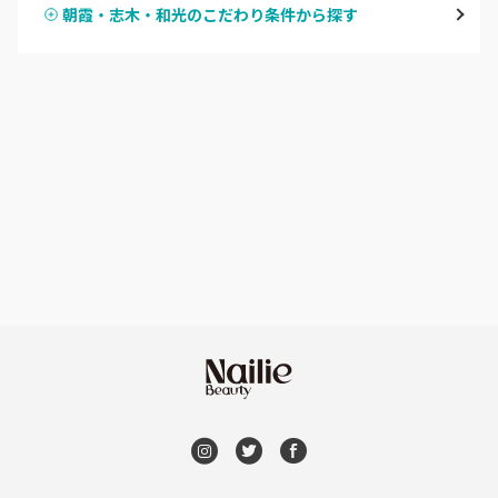
朝霞・志木・和光のこだわり条件から探す
ハンドスカルプ
パラジェル
草加・八潮・三郷・吉川
ハンドケアカラー
フィルイン
川口・蕨
フット
持ち込み OK
戸田
オフのみ
やり放題 あり
川越・本川越
初回オフ 無料
ふじみ野・鶴瀬・上福岡
DVD観賞
浦和