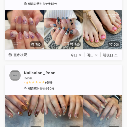
1
2
3
4
5
朝霞台駅
から徒歩18分
Star
Stars
Stars
Stars
Stars
¥7,700
¥7,700
¥7,000
空き状況
今日
×
明日
×
明後日
△
Nailsalon_Reon
Reon.
4.9
(
66
件)
1
2
3
4
5
朝霞駅
から徒歩10分
Star
Stars
Stars
Stars
Stars