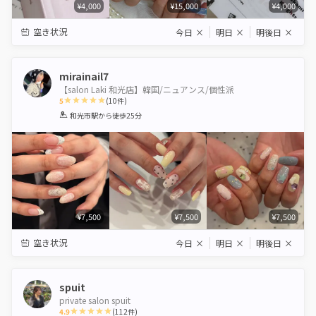
¥4,000
¥15,000
¥4,000
空き状況
今日
×
明日
×
明後日
×
mirainail7
【salon Laki 和光店】韓国/ニュアンス/個性派
5
(
10
件)
1
2
3
4
5
和光市駅
から徒歩25分
Star
Stars
Stars
Stars
Stars
¥7,500
¥7,500
¥7,500
空き状況
今日
×
明日
×
明後日
×
spuit
private salon spuit
4.9
(
112
件)