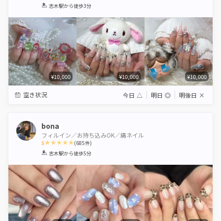
1
2
3
4
5
志木駅
から徒歩3分
Star
Stars
Stars
Stars
Stars
¥10,000
¥10,000
¥10,000
空き状況
今日
△
明日
◎
明後日
×
bona
フィルイン／お持ち込みOK／痛ネイル
5
(
685
件)
1
2
3
4
5
志木駅
から徒歩5分
Star
Stars
Stars
Stars
Stars