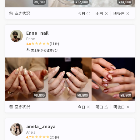
¥8,700
¥12,000
¥14,000
空き状況
今日
◯
明日
×
明後日
×
Enne_nail
Enne.
4.8
(
11
件)
1
2
3
4
5
志木駅
から徒歩7分
Star
Stars
Stars
Stars
Stars
¥8,800
¥8,800
¥8,800
空き状況
今日
×
明日
△
明後日
×
anela_.maya
Anela.
4.7
(
25
件)