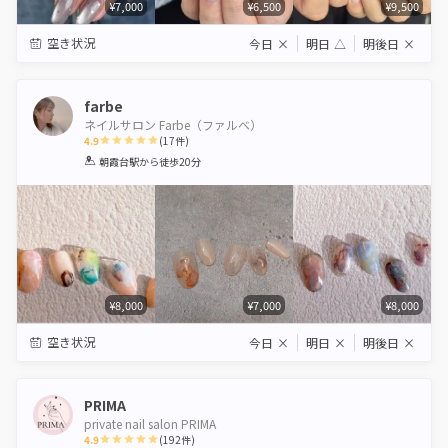
¥7,000
¥6,500
¥9,500
空き状況
今日
×
明日
△
明後日
×
farbe
ネイルサロン Farbe（ファルベ）
4.9
(
17
件)
1
2
3
4
5
朝霞台駅
から徒歩20分
Star
Stars
Stars
Stars
Stars
¥8,000
¥7,000
¥8,000
空き状況
今日
×
明日
×
明後日
×
PRIMA
private nail salon PRIMA
4.9
(
192
件)