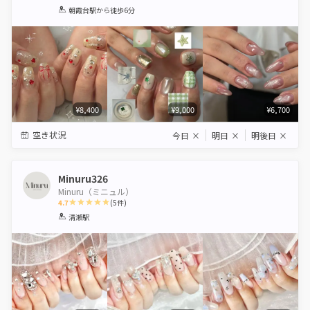
1
2
3
4
5
朝霞台駅
から徒歩6分
Star
Stars
Stars
Stars
Stars
¥8,400
¥9,000
¥6,700
空き状況
今日
×
明日
×
明後日
×
Minuru326
Minuru（ミニュル）
4.7
(
5
件)
1
2
3
4
5
清瀬駅
Star
Stars
Stars
Stars
Stars