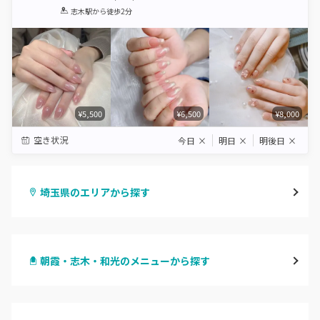
1
2
3
4
5
志木駅
から徒歩2分
Star
Stars
Stars
Stars
Stars
¥5,500
¥6,500
¥8,000
空き状況
今日
×
明日
×
明後日
×
埼玉県のエリアから探す
大宮
朝霞・志木・和光のメニューから探す
与野
ハンドジェル
越谷