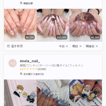
1
2
3
4
5
朝霞台駅
Star
Stars
Stars
Stars
Stars
¥8,500
¥10,000
¥6,500
空き状況
今日
×
明日
×
明後日
×
Anela_nail_
韓国/ワンホン/ガーリー/3D/痛ネイル/フィルイン
4.9
(
426
件)
1
2
3
4
5
志木駅
から徒歩3分
Star
Stars
Stars
Stars
Stars