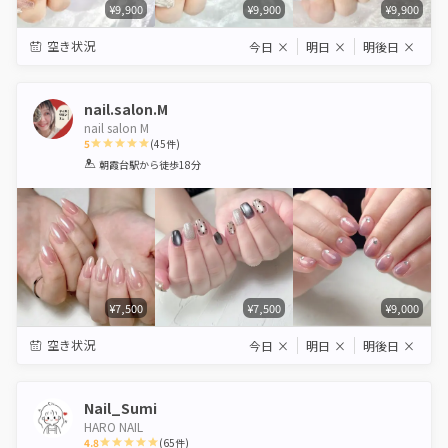
¥9,900
¥9,900
¥9,900
空き状況
今日
×
明日
×
明後日
×
nail.salon.M
nail salon M
5
(
45
件)
1
2
3
4
5
朝霞台駅
から徒歩18分
Star
Stars
Stars
Stars
Stars
¥7,500
¥7,500
¥9,000
空き状況
今日
×
明日
×
明後日
×
Nail_Sumi
HARO NAIL
4.8
(
65
件)