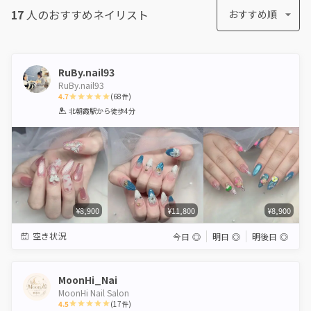
17
人のおすすめ
ネイリスト
おすすめ順
RuBy.nail93
RuBy.nail93
4.7
(
68
件)
1
2
3
4
5
北朝霞駅
から徒歩4分
Star
Stars
Stars
Stars
Stars
¥8,900
¥11,800
¥8,900
空き状況
今日
◎
明日
◎
明後日
◎
MoonHi_Nai
MoonHi Nail Salon
4.5
(
17
件)