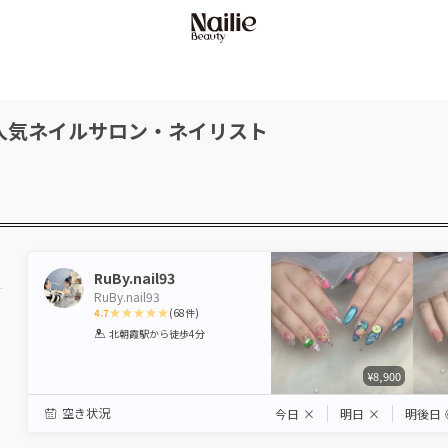
人気ネイルサロン・ネイリスト
RuBy.nail93
RuBy.nail93
4.7
(
68
件)
1
2
3
4
5
北朝霞駅
から徒歩4分
Star
Stars
Stars
Stars
Stars
¥8,900
空き状況
今日
×
明日
×
明後日