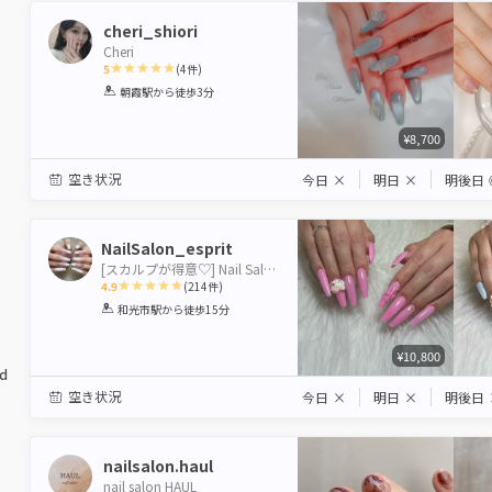
cheri_shiori
Cheri
5
(
4
件)
1
2
3
4
5
朝霞駅
から徒歩3分
Star
Stars
Stars
Stars
Stars
¥8,700
空き状況
今日
×
明日
×
明後日
NailSalon_esprit
[スカルプが得意♡] Nail Salon esprit
4.9
(
214
件)
1
2
3
4
5
和光市駅
から徒歩15分
Star
Stars
Stars
Stars
Stars
¥10,800
ed
空き状況
今日
×
明日
×
明後日
nailsalon.haul
nail salon HAUL