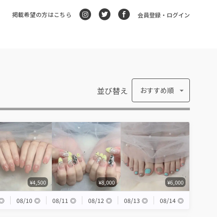
掲載希望の方はこちら
会員登録・ログイン
並び替え
おすすめ順
¥4,500
¥8,000
¥6,000
◎
08/10
◎
08/11
◎
08/12
◎
08/13
◎
08/14
◎