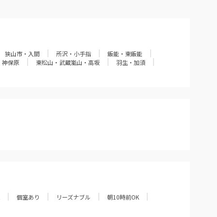
狭山市・入間
所沢・小手指
飯能・東飯能
・神保原
東松山・武蔵嵐山・高坂
羽生・加須
個室あり
リーズナブル
朝10時前OK