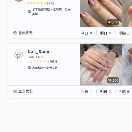
5
(
3
件)
1
2
3
4
5
地下鉄成増駅・成増駅・和光
市駅
Star
Stars
Stars
Stars
Stars
¥7,700
空き状況
今日
×
明日
×
明後日
Nail_Sumi
HARO NAIL
4.8
(
65
件)
1
2
3
4
5
志木駅
から徒歩2分
Star
Stars
Stars
Stars
Stars
¥5,500
空き状況
今日
×
明日
×
明後日