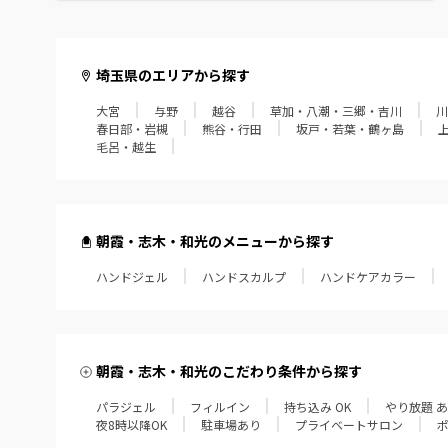
毛呂・越生
埼玉県のエリアから探す
大宮
与野
越谷
草加・八潮・三郷・吉川
川
春日部・岩槻
熊谷・行田
坂戸・若葉・鶴ヶ島
毛呂・越生
朝霞・志木・和光のメニューから探す
ハンドジェル
ハンドスカルプ
ハンドケアカラー
朝霞・志木・和光のこだわり条件から探す
パラジェル
フィルイン
持ち込み OK
やり放題 
夜8時以降OK
駐車場あり
プライベートサロン