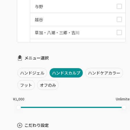
与野
越谷
草加・八潮・三郷・吉川
川口・蕨
メニュー選択
戸田
川越・本川越
ハンドジェル
ハンドスカルプ
ハンドケアカラー
ふじみ野・鶴瀬・上福岡
フット
オフのみ
浦和
¥1,000
Unlimit
狭山市・入間
所沢・小手指
こだわり設定