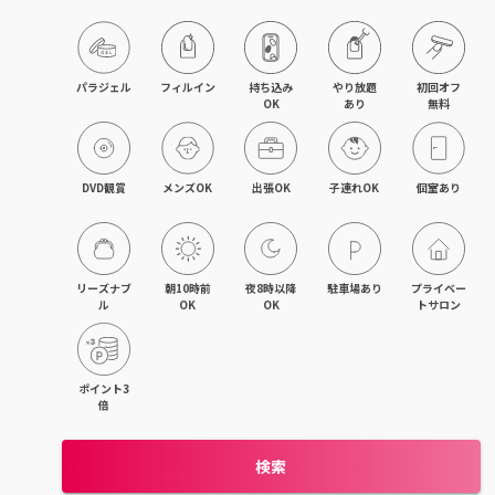
飯能・東飯能
春日部・岩槻
パラジェル
フィルイン
持ち込み

やり放題

初回オフ

OK
あり
無料
熊谷・行田
坂戸・若葉・鶴ヶ島
DVD観賞
メンズOK
出張OK
子連れOK
個室あり
上尾・桶川・鴻巣
久喜・幸手・蓮田
リーズナブ
朝10時前
夜8時以降
駐車場あり
プライベー
ル
OK
OK
トサロン
朝霞・志木・和光
深谷・本庄・神保原
ポイント3
倍
東松山・武蔵嵐山・高坂
検索
羽生・加須