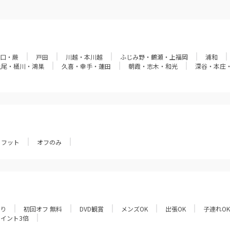
口・蕨
戸田
川越・本川越
ふじみ野・鶴瀬・上福岡
浦和
上尾・桶川・鴻巣
久喜・幸手・蓮田
朝霞・志木・和光
深谷・本庄
フット
オフのみ
あり
初回オフ 無料
DVD観賞
メンズOK
出張OK
子連れOK
ポイント3倍