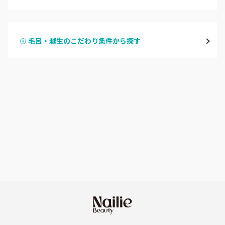
ハンドジェル
越谷
毛呂・越生のこだわり条件から探す
ハンドスカルプ
パラジェル
草加・八潮・三郷・吉川
ハンドケアカラー
フィルイン
川口・蕨
フット
持ち込み OK
戸田
オフのみ
やり放題 あり
川越・本川越
初回オフ 無料
ふじみ野・鶴瀬・上福岡