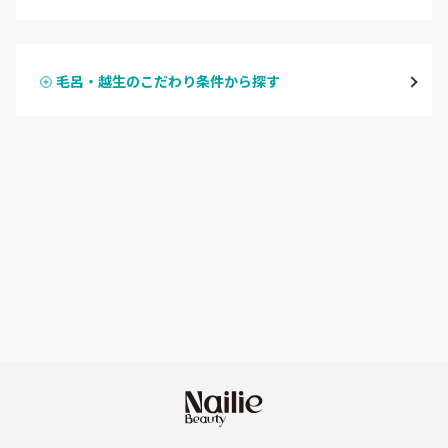
ハンドジェル
越谷
毛呂・越生のこだわり条件から探す
ハンドスカルプ
パラジェル
草加・八潮・三郷・吉川
ハンドケアカラー
フィルイン
川口・蕨
フット
持ち込み OK
戸田
オフのみ
やり放題 あり
川越・本川越
初回オフ 無料
ふじみ野・鶴瀬・上福岡