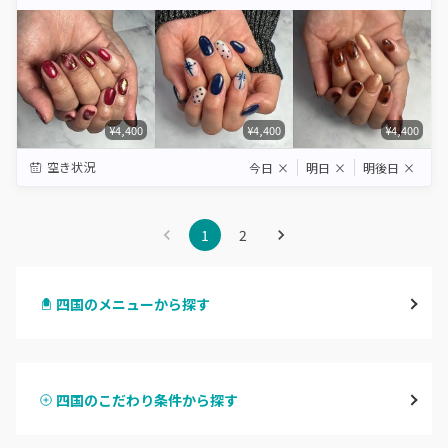
Star
Stars
Stars
Stars
Stars
¥4,400
¥4,400
¥4,400
空き状況
今日
×
明日
×
明後日
×
1
2
四国のメニューから探す
ハンドジェル
四国のこだわり条件から探す
ハンドスカルプ
パラジェル