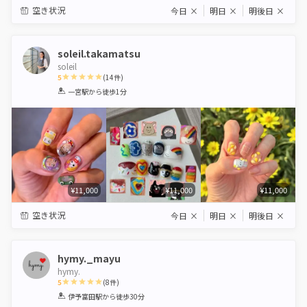
空き状況
今日
×
明日
×
明後日
×
soleil.takamatsu
soleil
5
(
14
件)
1
2
3
4
5
一宮駅
から徒歩1分
Star
Stars
Stars
Stars
Stars
¥11,000
¥11,000
¥11,000
空き状況
今日
×
明日
×
明後日
×
hymy._mayu
hymy.
5
(
8
件)
1
2
3
4
5
伊予富田駅
から徒歩30分