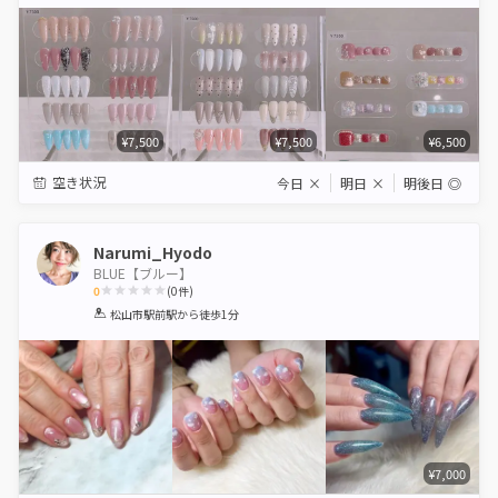
Star
Stars
Stars
Stars
Stars
¥7,500
¥7,500
¥6,500
空き状況
今日
×
明日
×
明後日
◎
Narumi_Hyodo
BLUE【ブルー】
0
(
0
件)
1
2
3
4
5
松山市駅前駅
から徒歩1分
Star
Stars
Stars
Stars
Stars
¥7,000