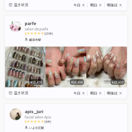
空き状況
今日
×
明日
×
明後日
×
parfe
salon de.parfe
5
(
10
件)
1
2
3
4
5
観音寺駅
Star
Stars
Stars
Stars
Stars
¥10,450
¥10,450
¥10,450
空き状況
今日
×
明日
×
明後日
×
apis_juri
facial salon Apis
5
(
6
件)
1
2
3
4
5
いよ立花駅