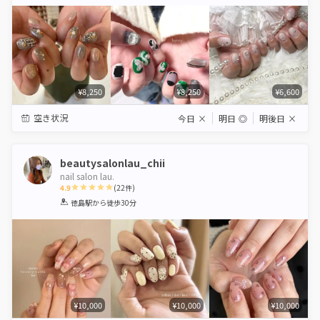
Star
Stars
Stars
Stars
Stars
¥8,250
¥8,250
¥6,600
空き状況
今日
×
明日
◎
明後日
×
beautysalonlau_chii
nail salon lau.
4.9
(
22
件)
1
2
3
4
5
徳島駅
から徒歩30分
Star
Stars
Stars
Stars
Stars
¥10,000
¥10,000
¥10,000