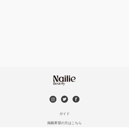
ハンドケアカラー
フィルイン
フット
持ち込み OK
オフのみ
やり放題 あり
初回オフ 無料
DVD観賞
メンズOK
ガイド
掲載希望の方はこちら