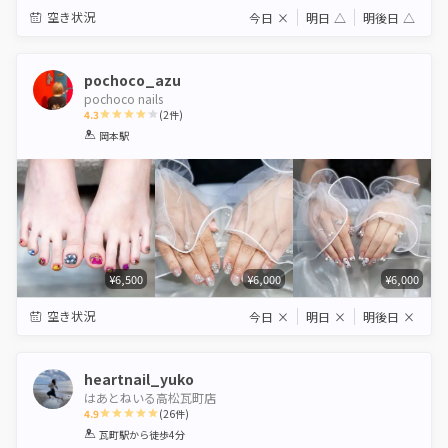
空き状況
今日
×
明日
△
明後日
△
pochoco_azu
pochoco nails
4.3
(
2
件)
1
2
3
4
5
岡本駅
Star
Stars
Stars
Stars
Stars
¥6,500
¥6,000
¥6,000
空き状況
今日
×
明日
×
明後日
×
heartnail_yuko
はあとねいる高松瓦町店
4.9
(
26
件)
1
2
3
4
5
瓦町駅
から徒歩4分