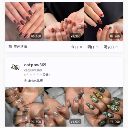
Star
Stars
Stars
Stars
Stars
¥6,160
¥8,360
¥7,260
空き状況
今日
×
明日
△
明後日
△
catpaw369
catpaw369
0
(
0
件)
1
2
3
4
5
土佐久礼駅
Star
Stars
Stars
Stars
Stars
¥3,500
¥4,500
¥6,000