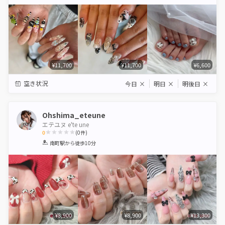
Star
Stars
Stars
Stars
Stars
¥11,700
¥11,700
¥6,600
空き状況
今日
×
明日
×
明後日
×
Ohshima_eteune
エテユヌ e'te une
0
(
0
件)
1
2
3
4
5
南町駅
から徒歩10分
Star
Stars
Stars
Stars
Stars
¥8,900
¥8,900
¥13,300