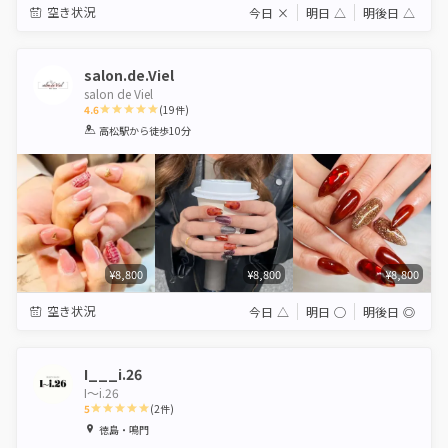
空き状況
今日
×
明日
△
明後日
△
salon.de.Viel
salon de Viel
4.6
(
19
件)
1
2
3
4
5
高松駅
から徒歩10分
Star
Stars
Stars
Stars
Stars
¥8,800
¥8,800
¥8,800
空き状況
今日
△
明日
◯
明後日
◎
I___i.26
I〜i.26
5
(
2
件)
1
2
3
4
5
徳島・鳴門
Star
Stars
Stars
Stars
Stars