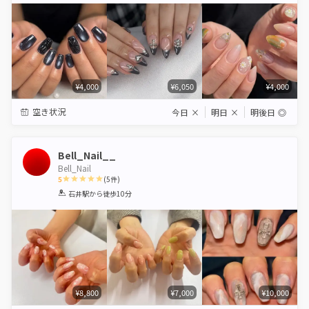
¥4,000
¥6,050
¥4,000
空き状況
今日
×
明日
×
明後日
◎
Bell_Nail__
Bell_Nail
5
(
5
件)
1
2
3
4
5
石井駅
から徒歩10分
Star
Stars
Stars
Stars
Stars
¥8,800
¥7,000
¥10,000