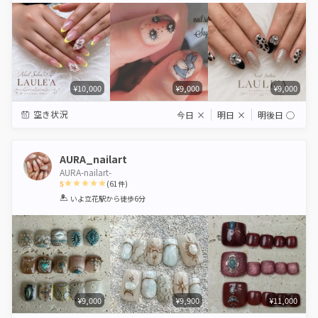
¥10,000
¥9,000
¥9,000
空き状況
今日
×
明日
×
明後日
◯
AURA_nailart
AURA-nailart-
5
(
61
件)
1
2
3
4
5
いよ立花駅
から徒歩6分
Star
Stars
Stars
Stars
Stars
¥9,000
¥9,900
¥11,000