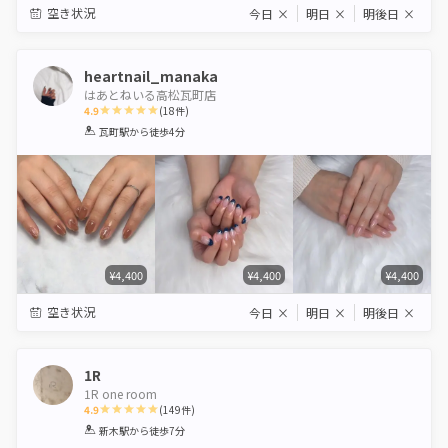
空き状況
今日
×
明日
×
明後日
×
heartnail_manaka
はあとねいる高松瓦町店
4.9
(
18
件)
1
2
3
4
5
瓦町駅
から徒歩4分
Star
Stars
Stars
Stars
Stars
¥4,400
¥4,400
¥4,400
空き状況
今日
×
明日
×
明後日
×
1R
1R one room
4.9
(
149
件)
1
2
3
4
5
新木駅
から徒歩7分