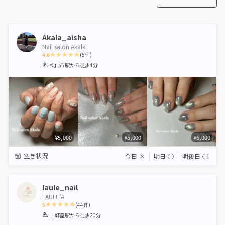
Akala_aisha
Nail salon Akala
4.6
(
5
件)
1
2
3
4
5
松山市駅
から徒歩4分
Star
Stars
Stars
Stars
Stars
¥5,000
¥5,000
¥6,000
空き状況
今日
×
明日
◯
明後日
◯
laule_nail
LAULE’A
5
(
44
件)
1
2
3
4
5
二軒屋駅
から徒歩20分
Star
Stars
Stars
Stars
Stars