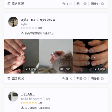
空き状況
今日
△
明日
◎
明後日
◎
ayla_nail_eyebrow
ayla
0
(
0
件)
1
2
3
4
5
松山市駅前駅
から徒歩3分
Star
Stars
Stars
Stars
Stars
¥11,000
¥11,000
¥11,000
空き状況
今日
×
明日
◎
明後日
◎
_ELAN_
nail＆handcare ÉLAN
5
(
1
件)
1
2
3
4
5
羽ノ浦駅
から徒歩10分