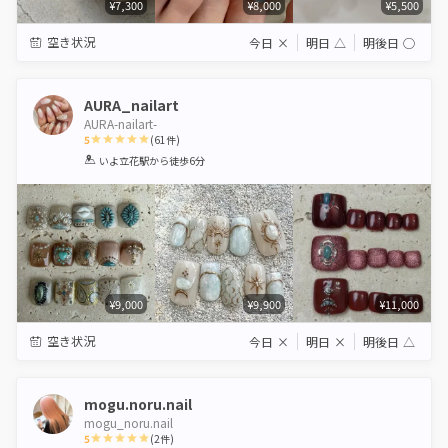
¥7,300
¥8,000
¥5,500
空き状況
今日
×
明日
△
明後日
◯
AURA_nailart
AURA-nailart-
5
(
61
件)
1
2
3
4
5
いよ立花駅
から徒歩6分
Star
Stars
Stars
Stars
Stars
¥9,000
¥9,900
¥11,000
空き状況
今日
×
明日
×
明後日
△
mogu.noru.nail
mogu_noru.nail
5
(
2
件)