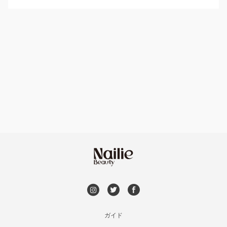
パラジェル
ハンドケアカラー
フィルイン
フット
持ち込み OK
オフのみ
やり放題 あり
初回オフ 無料
DVD観賞
メンズOK
ガイド