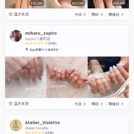
¥10,000
¥10,000
¥10,000
空き状況
今日
×
明日
×
明後日
×
miharu_sopiro
sopiro三番町店
4.9
(
54
件)
1
2
3
4
5
松山市駅
から徒歩8分
Star
Stars
Stars
Stars
Stars
空き状況
今日
×
明日
×
明後日
×
Atelier_Violette
Atelier Violette
5
(
19
件)