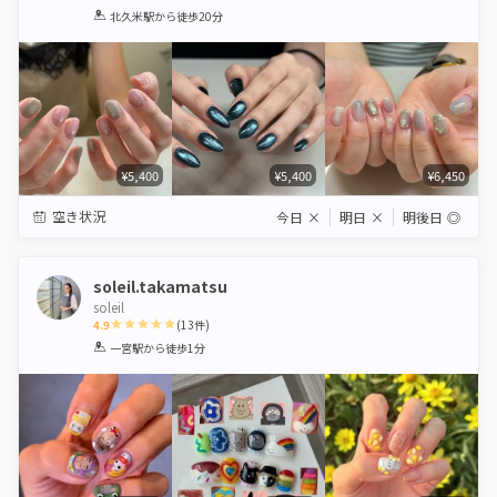
1
2
3
4
5
北久米駅
から徒歩20分
Star
Stars
Stars
Stars
Stars
¥5,400
¥5,400
¥6,450
空き状況
今日
×
明日
×
明後日
◎
soleil.takamatsu
soleil
4.9
(
13
件)
1
2
3
4
5
一宮駅
から徒歩1分
Star
Stars
Stars
Stars
Stars