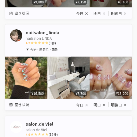
¥9,800
¥7,150
¥8,100
空き状況
今日
×
明日
×
明後日
×
nailsalon_linda
nailsalon LINDA
4.9
(
3
件)
1
2
3
4
5
今治・新居浜・西条
Star
Stars
Stars
Stars
Stars
¥16,500
¥7,700
¥13,200
空き状況
今日
×
明日
×
明後日
×
salon.de.Viel
salon de Viel
4.6
(
19
件)