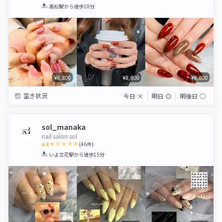
1
2
3
4
5
高松駅
から徒歩10分
Star
Stars
Stars
Stars
Stars
¥8,800
¥8,800
¥8,800
空き状況
今日
×
明日
◎
明後日
◯
sol_manaka
nail salon sol
4.8
(
46
件)
1
2
3
4
5
いよ立花駅
から徒歩15分
Star
Stars
Stars
Stars
Stars