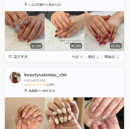
1
2
3
4
5
いよ立花駅
から徒歩22分
Star
Stars
Stars
Stars
Stars
¥5,000
¥6,000
¥5,000
空き状況
今日
×
明日
△
明後日
△
beautysalonlau_chii
nail salon lau.
4.9
(
22
件)
1
2
3
4
5
徳島駅
から徒歩30分
Star
Stars
Stars
Stars
Stars