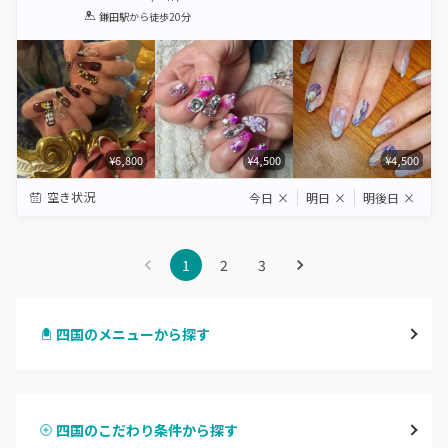
1
2
3
4
5
鎌田駅
から徒歩20分
Star
Stars
Stars
Stars
Stars
¥6,800
¥4,500
¥4,500
空き状況
今日
×
明日
×
明後日
×
1
2
3
四国のメニューから探す
ハンドジェル
四国のこだわり条件から探す
ハンドスカルプ