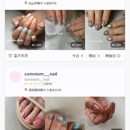
1
2
3
4
5
松山市駅
から徒歩4分
Star
Stars
Stars
Stars
Stars
¥5,000
¥5,000
¥6,000
空き状況
今日
×
明日
×
明後日
◎
somnium__nail
somnium__nail
5
(
58
件)
1
2
3
4
5
高知駅前駅
から徒歩10分
Star
Stars
Stars
Stars
Stars