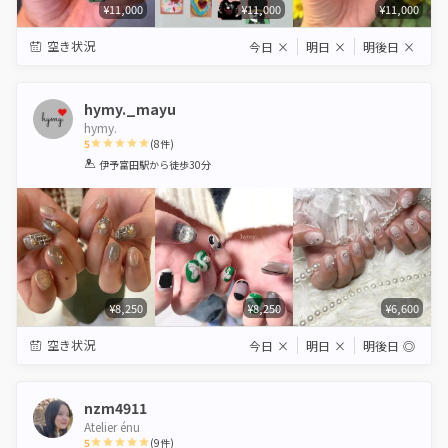
¥11,000
¥11,000
¥11,000
空き状況
今日
×
明日
×
明後日
×
hymy._mayu
hymy.
5
(
8
件)
1
2
3
4
5
伊予富田駅
から徒歩30分
Star
Stars
Stars
Stars
Stars
¥8,250
¥8,250
¥6,600
空き状況
今日
×
明日
×
明後日
◎
nzm4911
Atelier énu
5
(
9
件)