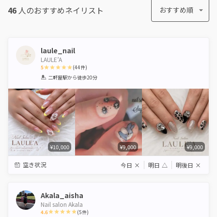
46
人のおすすめ
ネイリスト
おすすめ順
laule_nail
LAULE’A
5
(
44
件)
1
2
3
4
5
二軒屋駅
から徒歩20分
Star
Stars
Stars
Stars
Stars
¥10,000
¥9,000
¥9,000
空き状況
今日
×
明日
△
明後日
×
Akala_aisha
Nail salon Akala
4.6
(
5
件)