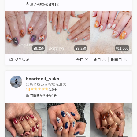
1
2
3
4
5
鷹ノ子駅
から徒歩1分
Star
Stars
Stars
Stars
Stars
¥8,250
¥9,350
¥11,000
空き状況
今日
×
明日
△
明後日
△
heartnail_yuko
はあとねいる高松瓦町店
4.9
(
26
件)
1
2
3
4
5
瓦町駅
から徒歩4分
Star
Stars
Stars
Stars
Stars