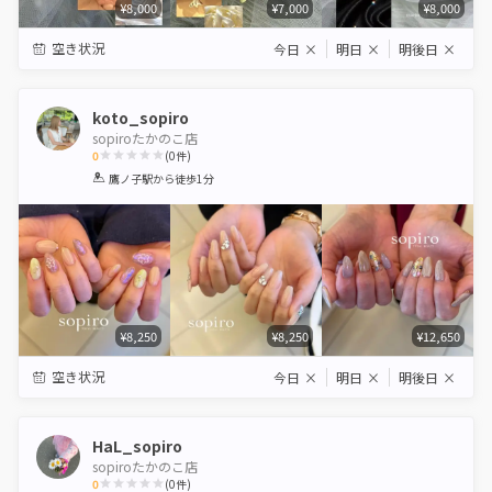
¥8,000
¥7,000
¥8,000
空き状況
今日
×
明日
×
明後日
×
koto_sopiro
sopiroたかのこ店
0
(
0
件)
1
2
3
4
5
鷹ノ子駅
から徒歩1分
Star
Stars
Stars
Stars
Stars
¥8,250
¥8,250
¥12,650
空き状況
今日
×
明日
×
明後日
×
HaL_sopiro
sopiroたかのこ店
0
(
0
件)