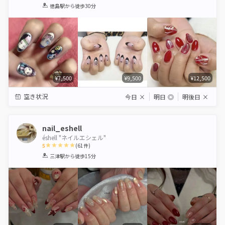
1
2
3
4
5
徳島駅
から徒歩30分
Star
Stars
Stars
Stars
Stars
¥7,500
¥9,500
¥12,500
空き状況
今日
×
明日
◎
明後日
×
nail_eshell
éshell "ネイルエシェル"
5
(
61
件)
1
2
3
4
5
三津駅
から徒歩15分
Star
Stars
Stars
Stars
Stars