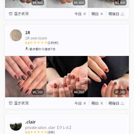
¥4,400
¥4,400
¥4,400
空き状況
今日
×
明日
×
明後日
△
1R
1R one room
4.9
(
149
件)
1
2
3
4
5
新木駅
から徒歩7分
Star
Stars
Stars
Stars
Stars
¥6,160
¥8,360
¥7,260
空き状況
今日
×
明日
×
明後日
△
.clair
private salon .clair【クレル】
4.9
(
6
件)