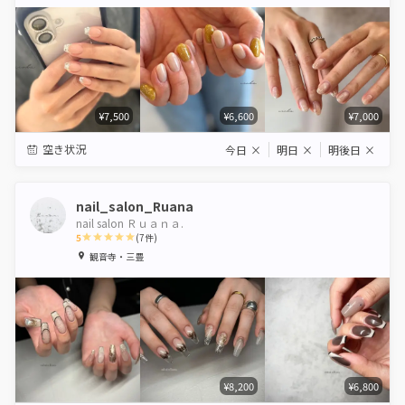
Star
Stars
Stars
Stars
Stars
¥7,500
¥6,600
¥7,000
空き状況
今日
×
明日
×
明後日
×
nail_salon_Ruana
nail salon Ｒｕａｎａ.
5
(
7
件)
1
2
3
4
5
観音寺・三豊
Star
Stars
Stars
Stars
Stars
¥8,200
¥6,800