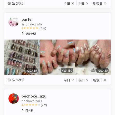
空き状況
今日
×
明日
×
明後日
×
parfe
salon de.parfe
5
(
10
件)
1
2
3
4
5
観音寺駅
Star
Stars
Stars
Stars
Stars
¥10,450
¥10,450
¥10,450
空き状況
今日
×
明日
×
明後日
×
pochoco_azu
pochoco nails
4.3
(
2
件)
1
2
3
4
5
岡本駅
Star
Stars
Stars
Stars
Stars