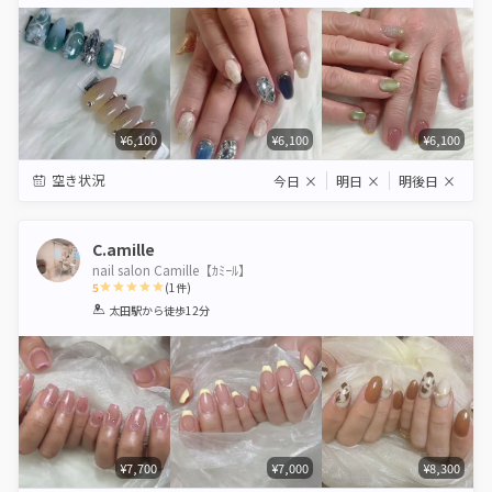
Star
Stars
Stars
Stars
Stars
¥6,100
¥6,100
¥6,100
空き状況
今日
×
明日
×
明後日
×
C.amille
nail salon Camille【ｶﾐｰﾙ】
5
(
1
件)
1
2
3
4
5
太田駅
から徒歩12分
Star
Stars
Stars
Stars
Stars
¥7,700
¥7,000
¥8,300