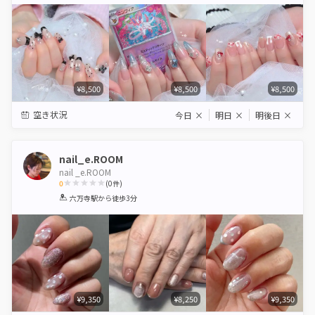
Star
Stars
Stars
Stars
Stars
¥8,500
¥8,500
¥8,500
空き状況
今日
×
明日
×
明後日
×
nail_e.ROOM
nail _e.ROOM
0
(
0
件)
1
2
3
4
5
六万寺駅
から徒歩3分
Star
Stars
Stars
Stars
Stars
¥9,350
¥8,250
¥9,350