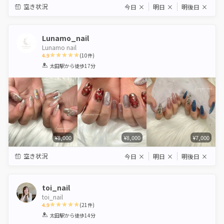
空き状況
今日
×
明日
×
明後日
×
Lunamo_nail
Lunamo nail
4.9
(
10
件)
1
2
3
4
5
太田駅
から徒歩17分
Star
Stars
Stars
Stars
Stars
¥8,000
¥8,000
¥7,000
空き状況
今日
×
明日
×
明後日
×
toi_nail
toi_nail
4.9
(
21
件)
1
2
3
4
5
太田駅
から徒歩14分