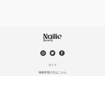
持ち込み OK
オフのみ
やり放題 あり
初回オフ 無料
DVD観賞
メンズOK
ガイド
掲載希望の方はこちら
出張OK
利用規約
お問い合わせ
子連れOK
特定商取引法に基づく表記
プライバシーポリシー