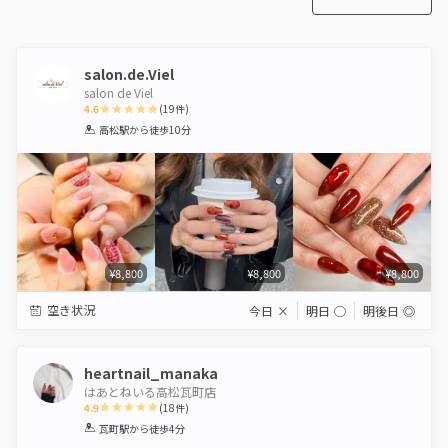
salon.de.Viel
salon de Viel
4.6
(
19
件)
1
2
3
4
5
高松駅
から徒歩10分
Star
Stars
Stars
Stars
Stars
¥8,800
¥8,800
¥8,800
空き状況
今日
×
明日
◯
明後日
◎
heartnail_manaka
はあとねいる高松瓦町店
4.9
(
18
件)
1
2
3
4
5
瓦町駅
から徒歩4分
Star
Stars
Stars
Stars
Stars