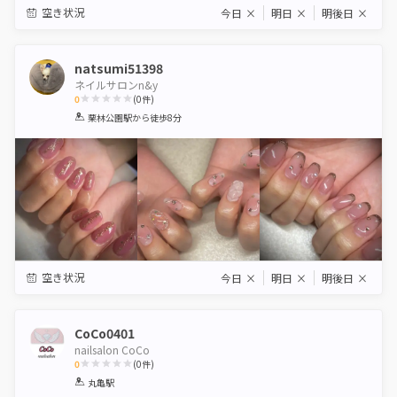
空き状況
今日
×
明日
×
明後日
×
natsumi51398
ネイルサロンn&y
0
(
0
件)
1
2
3
4
5
栗林公園駅
から徒歩8分
Star
Stars
Stars
Stars
Stars
空き状況
今日
×
明日
×
明後日
×
CoCo0401
nailsalon CoCo
0
(
0
件)
1
2
3
4
5
丸亀駅