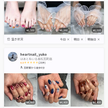
¥6,500
¥6,000
¥6,000
空き状況
今日
×
明日
×
明後日
×
heartnail_yuko
はあとねいる高松瓦町店
4.9
(
26
件)
1
2
3
4
5
瓦町駅
から徒歩4分
Star
Stars
Stars
Stars
Stars
¥4,400
¥4,400
¥4,400