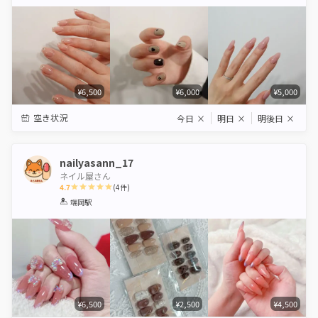
Star
Stars
Stars
Stars
Stars
¥6,500
¥6,000
¥5,000
空き状況
今日
×
明日
×
明後日
×
nailyasann_17
ネイル屋さん
4.7
(
4
件)
1
2
3
4
5
端岡駅
Star
Stars
Stars
Stars
Stars
¥6,500
¥2,500
¥4,500