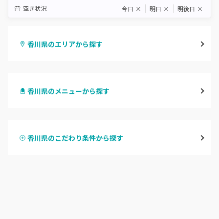
空き状況
今日
×
明日
×
明後日
×
香川県のエリアから探す
高松市
香川県のメニューから探す
坂出・丸亀・善通寺
ハンドジェル
観音寺・三豊
香川県のこだわり条件から探す
ハンドスカルプ
パラジェル
さぬき・東かがわ
ハンドケアカラー
フィルイン
香川県その他
フット