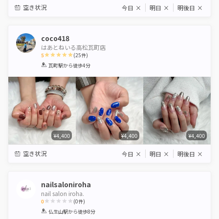
空き状況
今日
×
明日
×
明後日
×
coco418
はあとねいる高松瓦町店
5
(
25
件)
1
2
3
4
5
瓦町駅
から徒歩4分
Star
Stars
Stars
Stars
Stars
¥4,400
¥4,400
¥4,400
空き状況
今日
×
明日
×
明後日
×
nailsaloniroha
nail salon iroha.
0
(
0
件)
1
2
3
4
5
仏生山駅
から徒歩8分