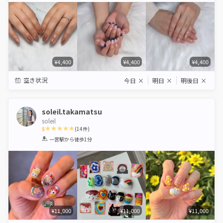
¥4,400
¥4,400
¥4,400
空き状況
今日
×
明日
×
明後日
×
soleil.takamatsu
soleil
5
(
14
件)
1
2
3
4
5
一宮駅
から徒歩1分
Star
Stars
Stars
Stars
Stars
¥11,000
¥11,000
¥11,000