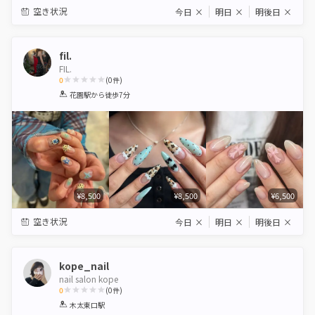
空き状況
今日
×
明日
×
明後日
×
fil.
FIL.
0
(
0
件)
1
2
3
4
5
花園駅
から徒歩7分
Star
Stars
Stars
Stars
Stars
¥8,500
¥8,500
¥6,500
空き状況
今日
×
明日
×
明後日
×
kope_nail
nail salon kope
0
(
0
件)
1
2
3
4
5
木太東口駅