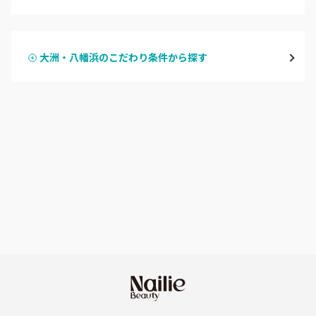
ハンドジェル
大洲・八幡浜
大洲・八幡浜のこだわり条件から探す
ハンドスカルプ
パラジェル
宇和島・西予
ハンドケアカラー
フィルイン
愛媛県その他
フット
持ち込み OK
オフのみ
やり放題 あり
初回オフ 無料