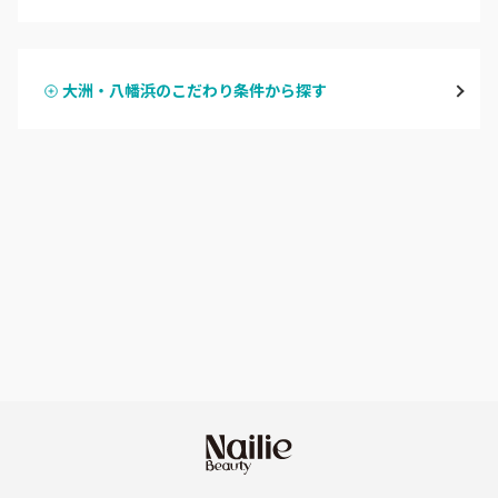
ハンドジェル
大洲・八幡浜
大洲・八幡浜のこだわり条件から探す
ハンドスカルプ
パラジェル
宇和島・西予
ハンドケアカラー
フィルイン
愛媛県その他
フット
持ち込み OK
オフのみ
やり放題 あり
初回オフ 無料