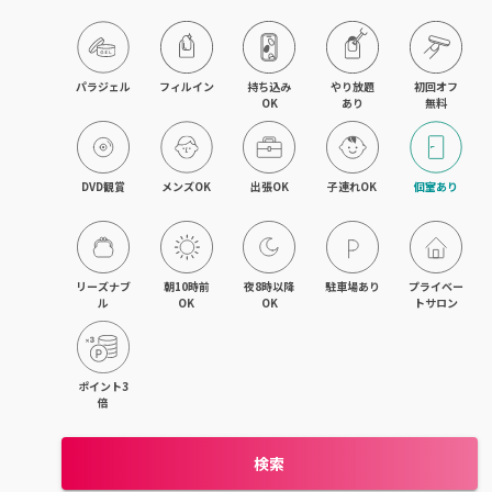
パラジェル
フィルイン
持ち込み

やり放題

初回オフ

OK
あり
無料
DVD観賞
メンズOK
出張OK
子連れOK
個室あり
リーズナブ
朝10時前
夜8時以降
駐車場あり
プライベー
ル
OK
OK
トサロン
ポイント3
倍
検索