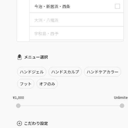
今治・新居浜・西条
大洲・八幡浜
宇和島・西予
愛媛県その他
メニュー選択
ハンドジェル
ハンドスカルプ
ハンドケアカラー
フット
オフのみ
¥1,000
Unlimit
こだわり設定