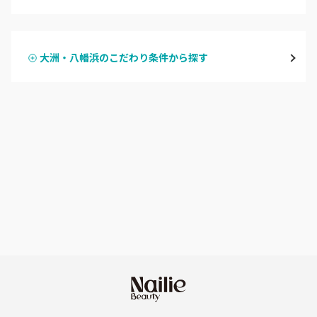
ハンドジェル
大洲・八幡浜
大洲・八幡浜のこだわり条件から探す
ハンドスカルプ
パラジェル
宇和島・西予
ハンドケアカラー
フィルイン
愛媛県その他
フット
持ち込み OK
オフのみ
やり放題 あり
初回オフ 無料