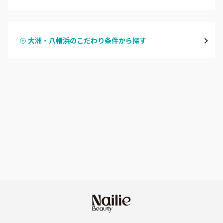
ハンドジェル
大洲・八幡浜
大洲・八幡浜のこだわり条件から探す
ハンドスカルプ
パラジェル
宇和島・西予
ハンドケアカラー
フィルイン
愛媛県その他
フット
持ち込み OK
オフのみ
やり放題 あり
初回オフ 無料