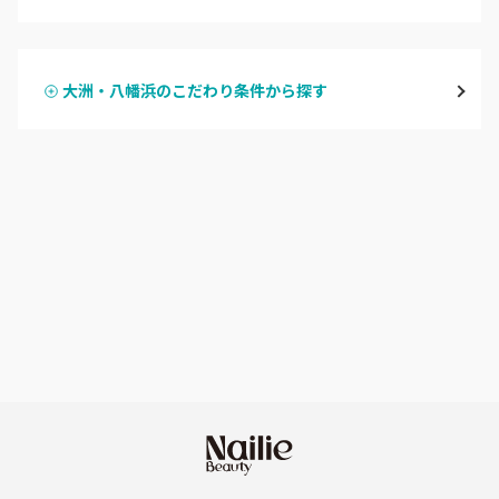
ハンドジェル
大洲・八幡浜
大洲・八幡浜のこだわり条件から探す
ハンドスカルプ
パラジェル
宇和島・西予
ハンドケアカラー
フィルイン
愛媛県その他
フット
持ち込み OK
オフのみ
やり放題 あり
初回オフ 無料