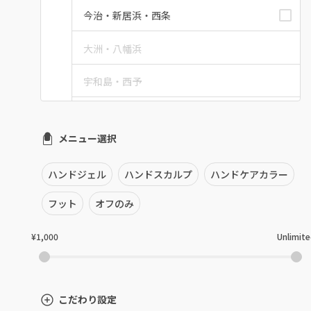
今治・新居浜・西条
大洲・八幡浜
宇和島・西予
愛媛県その他
メニュー選択
ハンドジェル
ハンドスカルプ
ハンドケアカラー
フット
オフのみ
¥1,000
Unlimit
こだわり設定