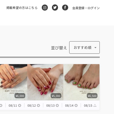
掲載希望の方はこちら
会員登録・ログイン
並び替え
おすすめ順
¥6,000
¥5,000
¥6,500
◎
08/11
◎
08/12
◎
08/13
◎
08/14
◎
08/15
△