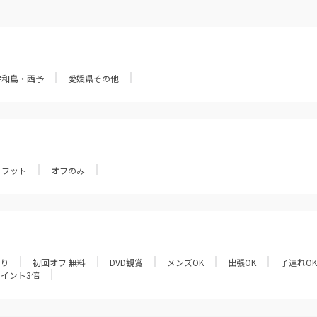
宇和島・西予
愛媛県その他
フット
オフのみ
あり
初回オフ 無料
DVD観賞
メンズOK
出張OK
子連れOK
ポイント3倍