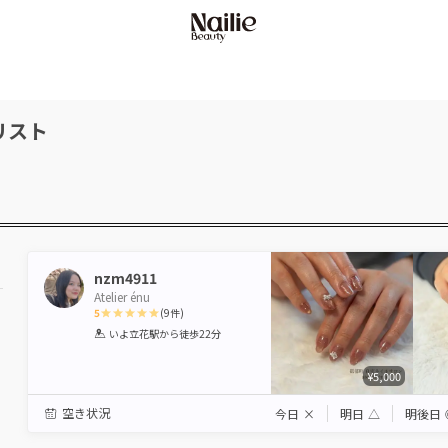
リスト
nzm4911
Atelier énu
5
(
9
件)
1
2
3
4
5
いよ立花駅
から徒歩22分
Star
Stars
Stars
Stars
Stars
¥5,000
空き状況
今日
×
明日
△
明後日