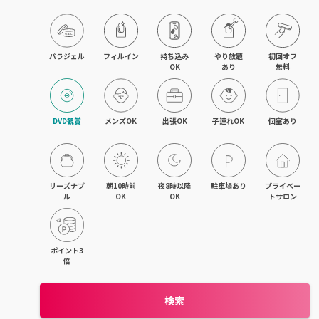
パラジェル
フィルイン
持ち込み

やり放題

初回オフ

OK
あり
無料
DVD観賞
メンズOK
出張OK
子連れOK
個室あり
リーズナブ
朝10時前
夜8時以降
駐車場あり
プライベー
ル
OK
OK
トサロン
ポイント3
倍
検索