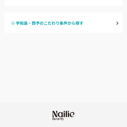
ハンドジェル
大洲・八幡浜
宇和島・西予のこだわり条件から探す
ハンドスカルプ
パラジェル
宇和島・西予
ハンドケアカラー
フィルイン
愛媛県その他
フット
持ち込み OK
オフのみ
やり放題 あり
初回オフ 無料