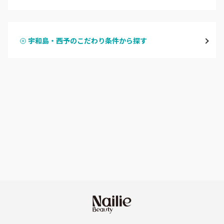
ハンドジェル
大洲・八幡浜
宇和島・西予のこだわり条件から探す
ハンドスカルプ
パラジェル
宇和島・西予
ハンドケアカラー
フィルイン
愛媛県その他
フット
持ち込み OK
オフのみ
やり放題 あり
初回オフ 無料