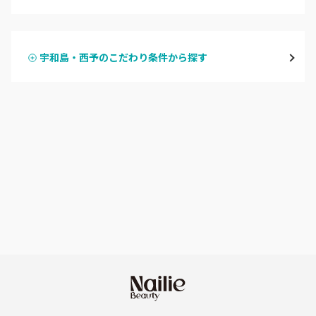
ハンドジェル
大洲・八幡浜
宇和島・西予のこだわり条件から探す
ハンドスカルプ
パラジェル
宇和島・西予
ハンドケアカラー
フィルイン
愛媛県その他
フット
持ち込み OK
オフのみ
やり放題 あり
初回オフ 無料