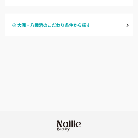
ハンドジェル
大洲・八幡浜
大洲・八幡浜のこだわり条件から探す
ハンドスカルプ
パラジェル
宇和島・西予
ハンドケアカラー
フィルイン
愛媛県その他
フット
持ち込み OK
オフのみ
やり放題 あり
初回オフ 無料