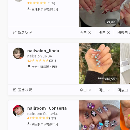
5
(
61
件)
1
2
3
4
5
三津駅
から徒歩15分
Star
Stars
Stars
Stars
Stars
¥9,800
空き状況
今日
×
明日
×
明後日
nailsalon_linda
nailsalon LINDA
4.9
(
3
件)
1
2
3
4
5
今治・新居浜・西条
Star
Stars
Stars
Stars
Stars
¥16,500
空き状況
今日
×
明日
×
明後日
nailroom_ConteNa
nailroom ConteNa.
4.7
(
7
件)
1
2
3
4
5
鎌田駅
から徒歩20分
Star
Stars
Stars
Stars
Stars