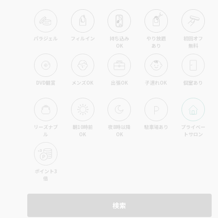
パラジェル
フィルイン
持ち込み

やり放題

初回オフ

OK
あり
無料
DVD観賞
メンズOK
出張OK
子連れOK
個室あり
リーズナブ
朝10時前
夜8時以降
駐車場あり
プライベー
ル
OK
OK
トサロン
ポイント3
倍
検索