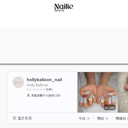
hollyballoon_nail
Holly Balloon
0
(
0
件)
1
2
3
4
5
多喜浜駅
から徒歩15分
Star
Stars
Stars
Stars
Stars
¥3,500
駅から選ぶ
空き状況
今日
×
明日
×
明後日
エリアから選ぶ