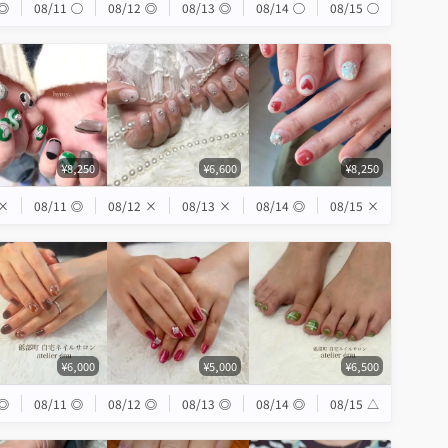
◎
08/11
◯
08/12
◎
08/13
◎
08/14
◯
08/15
◯
¥8,250
¥6,600
¥8,250
×
08/11
◎
08/12
×
08/13
×
08/14
◎
08/15
×
¥6,000
¥5,000
¥6,500
◎
08/11
◎
08/12
◎
08/13
◎
08/14
◎
08/15
△