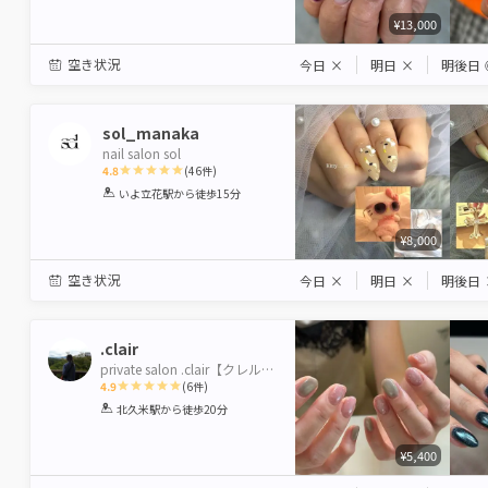
¥13,000
空き状況
今日
×
明日
×
明後日
sol_manaka
nail salon sol
4.8
(
46
件)
1
2
3
4
5
いよ立花駅
から徒歩15分
Star
Stars
Stars
Stars
Stars
¥8,000
空き状況
今日
×
明日
×
明後日
.clair
private salon .clair【クレル】
4.9
(
6
件)
1
2
3
4
5
北久米駅
から徒歩20分
Star
Stars
Stars
Stars
Stars
¥5,400