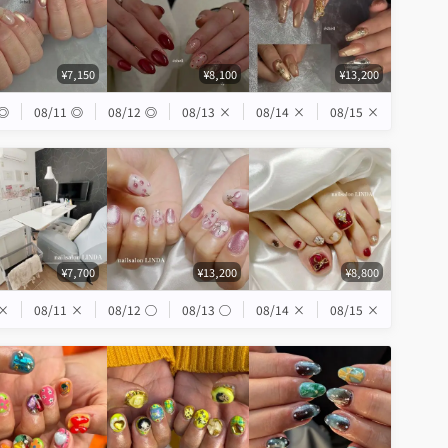
¥7,150
¥8,100
¥13,200
◎
08/11
◎
08/12
◎
08/13
×
08/14
×
08/15
×
¥7,700
¥13,200
¥8,800
×
08/11
×
08/12
◯
08/13
◯
08/14
×
08/15
×