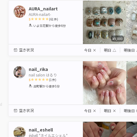
AURA_nailart
AURA-nailart-
5
(
61
件)
1
2
3
4
5
いよ立花駅
から徒歩6分
Star
Stars
Stars
Stars
Stars
¥9,000
空き状況
今日
×
明日
△
明後日
nail_rika
nail salon はるり
5
(
1
件)
1
2
3
4
5
古町駅
から徒歩5分
Star
Stars
Stars
Stars
Stars
ed
空き状況
今日
×
明日
×
明後日
nail_eshell
éshell "ネイルエシェル"