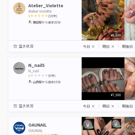
Atelier_Violette
Atelier Violette
5
(
19
件)
1
2
3
4
5
鎌田駅
から徒歩20分
Star
Stars
Stars
Stars
Stars
¥6,800
空き状況
今日
×
明日
×
明後日
N_nail5
N_nail
0
(
0
件)
1
2
3
4
5
山西駅
から徒歩10分
Star
Stars
Stars
Stars
Stars
¥7,500
空き状況
今日
×
明日
×
明後日
OAUNAIL
OAUNAIL