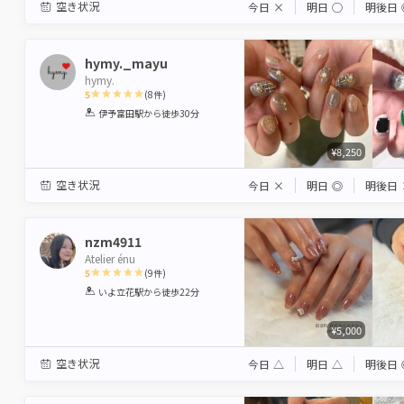
空き状況
今日
×
明日
◯
明後日
hymy._mayu
hymy.
5
(
8
件)
1
2
3
4
5
伊予富田駅
から徒歩30分
Star
Stars
Stars
Stars
Stars
¥8,250
空き状況
今日
×
明日
◎
明後日
nzm4911
Atelier énu
5
(
9
件)
1
2
3
4
5
いよ立花駅
から徒歩22分
Star
Stars
Stars
Stars
Stars
¥5,000
空き状況
今日
△
明日
△
明後日