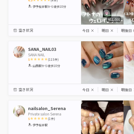
4.9
(
4
件)
1
2
3
4
5
伊予桜井駅
から徒歩10分
Star
Stars
Stars
Stars
Stars
¥11,000
空き状況
今日
×
明日
×
明後日
SANA_NAIL03
SANA NAIL
5
(
115
件)
1
2
3
4
5
山西駅
から徒歩10分
Star
Stars
Stars
Stars
Stars
空き状況
今日
×
明日
×
明後日
nailsalon_Serena
Private salon Serena
5
(
1
件)
1
2
3
4
5
伊予桜井駅
Star
Stars
Stars
Stars
Stars