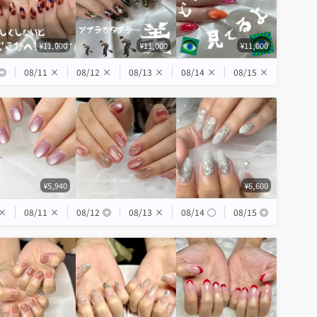
¥11,000
¥11,000
¥11,000
◎
08/11
×
08/12
×
08/13
×
08/14
×
08/15
×
¥5,940
¥6,600
×
08/11
×
08/12
◎
08/13
×
08/14
◯
08/15
◎