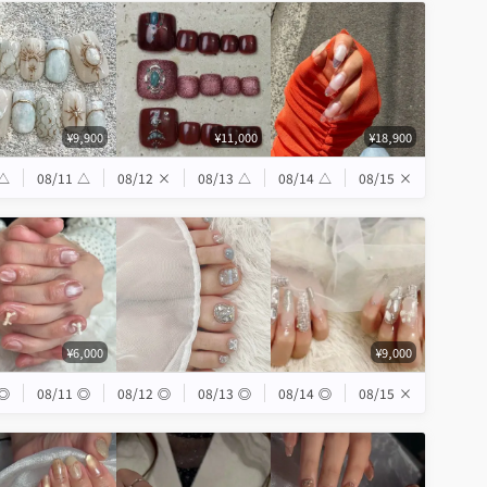
¥9,900
¥11,000
¥18,900
△
08/11
△
08/12
×
08/13
△
08/14
△
08/15
×
¥6,000
¥9,000
◎
08/11
◎
08/12
◎
08/13
◎
08/14
◎
08/15
×