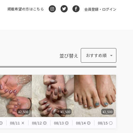
掲載希望の方はこちら
会員登録・ログイン
並び替え
おすすめ順
¥2,500
¥1,500
¥2,500
◎
08/11
×
08/12
◎
08/13
◎
08/14
◎
08/15
◯