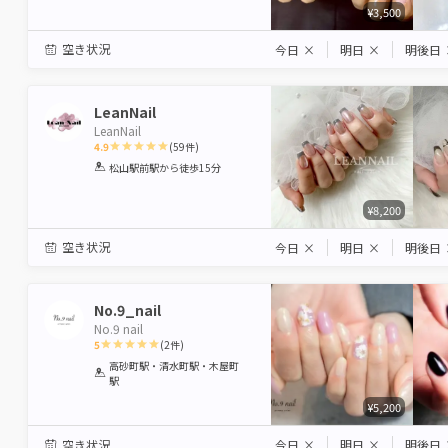
¥3,500
空き状況
今日
×
明日
×
明後日
LeanNail
LeanNail
4.9
(
59
件)
1
2
3
4
5
松山駅前駅
から徒歩15分
Star
Stars
Stars
Stars
Stars
¥8,200
空き状況
今日
×
明日
×
明後日
No.9_nail
No.9 nail
5
(
2
件)
1
2
3
4
5
高砂町駅・清水町駅・木屋町
駅
Star
Stars
Stars
Stars
Stars
¥5,200
空き状況
今日
×
明日
×
明後日