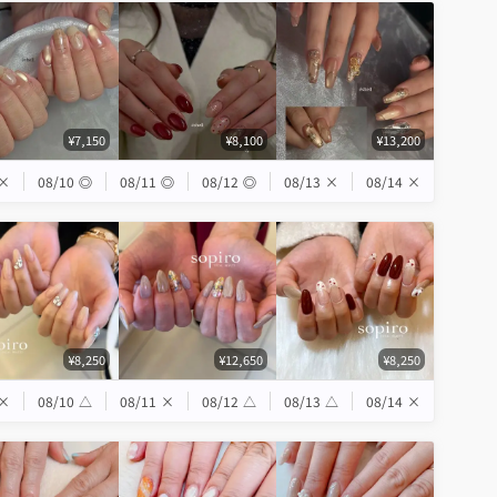
¥7,150
¥8,100
¥13,200
×
08/10
◎
08/11
◎
08/12
◎
08/13
×
08/14
×
¥8,250
¥12,650
¥8,250
×
08/10
△
08/11
×
08/12
△
08/13
△
08/14
×