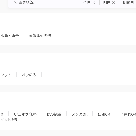
空き状況
今日
×
明日
×
明後日
宇和島・西予
愛媛県その他
フット
オフのみ
あり
初回オフ 無料
DVD観賞
メンズOK
出張OK
子連れOK
ポイント3倍