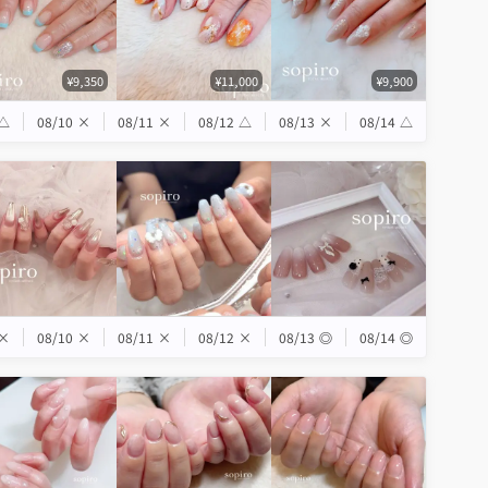
¥9,350
¥11,000
¥9,900
△
08/10
×
08/11
×
08/12
△
08/13
×
08/14
△
×
08/10
×
08/11
×
08/12
×
08/13
◎
08/14
◎