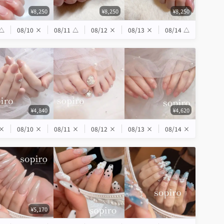
¥8,250
¥8,250
¥8,250
△
08/10
×
08/11
△
08/12
×
08/13
×
08/14
△
¥4,840
¥4,620
×
08/10
×
08/11
×
08/12
×
08/13
×
08/14
×
¥5,170