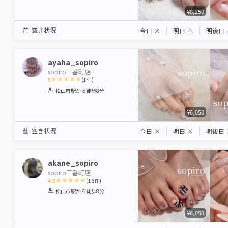
¥8,250
空き状況
今日
×
明日
△
明後日
ayaha_sopiro
sopiro三番町店
5
(
1
件)
1
2
3
4
5
松山市駅
から徒歩8分
Star
Stars
Stars
Stars
Stars
¥6,050
空き状況
今日
×
明日
×
明後日
akane_sopiro
sopiro三番町店
4.5
(
16
件)
1
2
3
4
5
松山市駅
から徒歩8分
Star
Stars
Stars
Stars
Stars
¥6,050