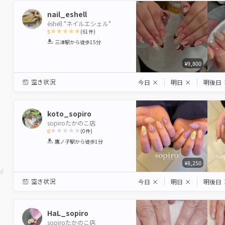
nail_eshell
éshell "ネイルエシェル"
5
(
61
件)
1
2
3
4
5
三津駅
から徒歩15分
Star
Stars
Stars
Stars
Stars
¥9,800
空き状況
今日
×
明日
×
明後日
koto_sopiro
sopiroたかのこ店
0
(
0
件)
1
2
3
4
5
鷹ノ子駅
から徒歩1分
Star
Stars
Stars
Stars
Stars
¥8,250
ed
空き状況
今日
×
明日
×
明後日
HaL_sopiro
sopiroたかのこ店