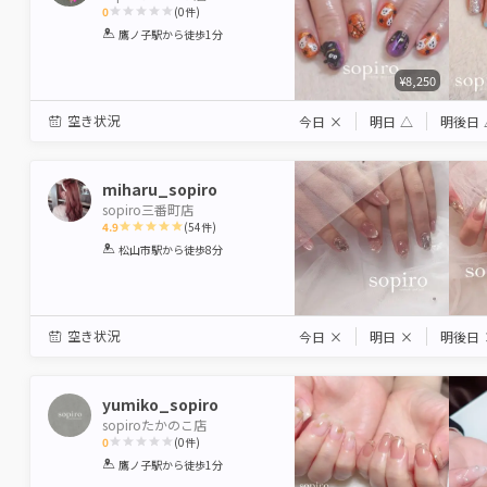
0
(
0
件)
1
2
3
4
5
鷹ノ子駅
から徒歩1分
Star
Stars
Stars
Stars
Stars
¥8,250
空き状況
今日
×
明日
△
明後日
miharu_sopiro
sopiro三番町店
4.9
(
54
件)
1
2
3
4
5
松山市駅
から徒歩8分
Star
Stars
Stars
Stars
Stars
空き状況
今日
×
明日
×
明後日
yumiko_sopiro
sopiroたかのこ店
0
(
0
件)
1
2
3
4
5
鷹ノ子駅
から徒歩1分
Star
Stars
Stars
Stars
Stars