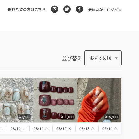
掲載希望の方はこちら
会員登録・ログイン
並び替え
おすすめ順
¥9,900
¥11,000
¥18,900
△
08/10
×
08/11
△
08/12
×
08/13
△
08/14
△