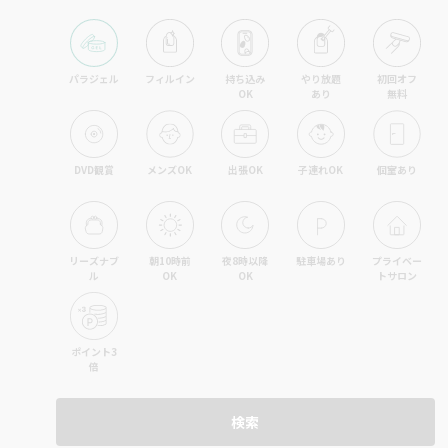
パラジェル
フィルイン
持ち込み

やり放題

初回オフ

OK
あり
無料
DVD観賞
メンズOK
出張OK
子連れOK
個室あり
リーズナブ
朝10時前
夜8時以降
駐車場あり
プライベー
ル
OK
OK
トサロン
ポイント3
倍
検索