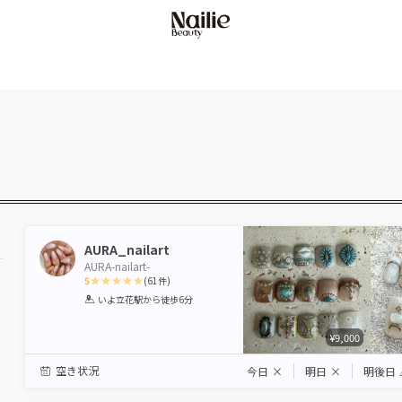
AURA_nailart
AURA-nailart-
5
(
61
件)
1
2
3
4
5
いよ立花駅
から徒歩6分
Star
Stars
Stars
Stars
Stars
¥9,000
駅から選ぶ
空き状況
今日
×
明日
×
明後日
エリアから選ぶ