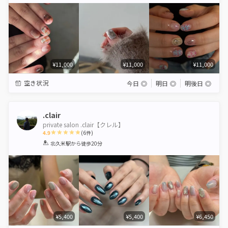
Star
Stars
Stars
Stars
Stars
¥11,000
¥11,000
¥11,000
空き状況
今日
◎
明日
◎
明後日
◎
.clair
private salon .clair【クレル】
4.9
(
6
件)
1
2
3
4
5
北久米駅
から徒歩20分
Star
Stars
Stars
Stars
Stars
¥5,400
¥5,400
¥6,450