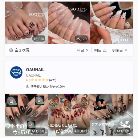
¥6,050
¥5,170
空き状況
今日
×
明日
△
明後日
×
OAUNAIL
OAUNAIL
4.9
(
4
件)
1
2
3
4
5
伊予桜井駅
から徒歩10分
Star
Stars
Stars
Stars
Stars
¥11,000
¥11,000
¥11,000