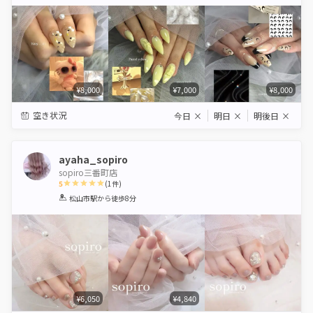
Star
Stars
Stars
Stars
Stars
¥8,000
¥7,000
¥8,000
空き状況
今日
×
明日
×
明後日
×
ayaha_sopiro
sopiro三番町店
5
(
1
件)
1
2
3
4
5
松山市駅
から徒歩8分
Star
Stars
Stars
Stars
Stars
¥6,050
¥4,840