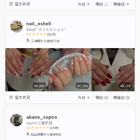
空き状況
今日
×
明日
△
明後日
×
nail_eshell
éshell "ネイルエシェル"
5
(
61
件)
1
2
3
4
5
三津駅
から徒歩15分
Star
Stars
Stars
Stars
Stars
¥9,800
¥7,150
¥8,100
空き状況
今日
×
明日
◎
明後日
◎
akane_sopiro
sopiro三番町店
4.5
(
16
件)
1
2
3
4
5
松山市駅
から徒歩8分
Star
Stars
Stars
Stars
Stars