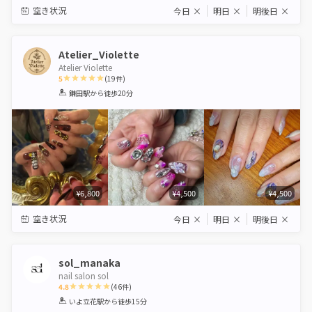
空き状況
今日
×
明日
×
明後日
×
Atelier_Violette
Atelier Violette
5
(
19
件)
1
2
3
4
5
鎌田駅
から徒歩20分
Star
Stars
Stars
Stars
Stars
¥6,800
¥4,500
¥4,500
空き状況
今日
×
明日
×
明後日
×
sol_manaka
nail salon sol
4.8
(
46
件)
1
2
3
4
5
いよ立花駅
から徒歩15分