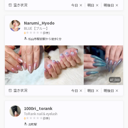
空き状況
今日
×
明日
×
明後日
×
Narumi_Hyodo
BLUE【ブルー】
0
(
0
件)
1
2
3
4
5
松山市駅前駅
から徒歩1分
Star
Stars
Stars
Stars
Stars
¥7,000
空き状況
今日
×
明日
×
明後日
×
1000ri_torank
ToRank nail＆eyelash
0
(
0
件)
1
2
3
4
5
古町駅