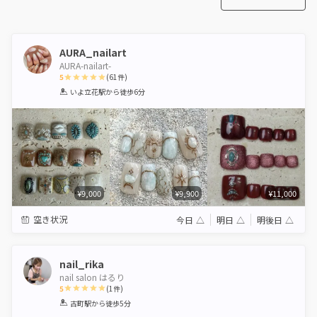
AURA_nailart
AURA-nailart-
5
(
61
件)
1
2
3
4
5
いよ立花駅
から徒歩6分
Star
Stars
Stars
Stars
Stars
¥9,000
¥9,900
¥11,000
空き状況
今日
△
明日
△
明後日
△
nail_rika
nail salon はるり
5
(
1
件)
1
2
3
4
5
古町駅
から徒歩5分
Star
Stars
Stars
Stars
Stars