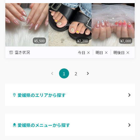
Star
Stars
Stars
Stars
Stars
¥5,500
¥7,200
¥7,000
空き状況
今日
×
明日
×
明後日
×
1
2
愛媛県のエリアから探す
松山・伊予
愛媛県のメニューから探す
今治・新居浜・西条
ハンドジェル