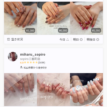
Star
Stars
Stars
Stars
Stars
¥5,000
¥6,000
¥5,000
空き状況
今日
△
明日
◎
明後日
◎
miharu_sopiro
sopiro三番町店
4.9
(
54
件)
1
2
3
4
5
松山市駅
から徒歩8分
Star
Stars
Stars
Stars
Stars