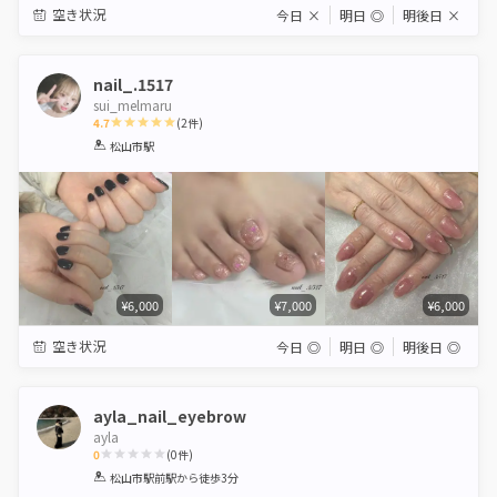
空き状況
今日
×
明日
◎
明後日
×
nail_.1517
sui_melmaru
4.7
(
2
件)
1
2
3
4
5
松山市駅
Star
Stars
Stars
Stars
Stars
¥6,000
¥7,000
¥6,000
空き状況
今日
◎
明日
◎
明後日
◎
ayla_nail_eyebrow
ayla
0
(
0
件)
1
2
3
4
5
松山市駅前駅
から徒歩3分