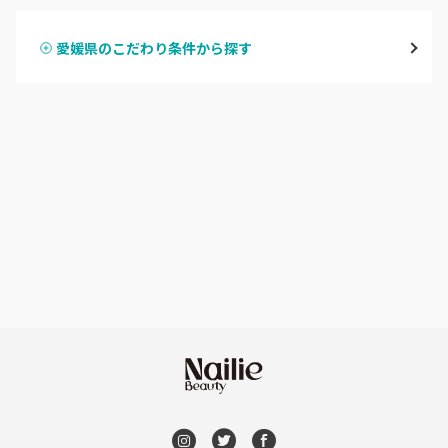
大洲・八幡浜
愛媛県のこだわり条件から探す
ハンドスカルプ
パラジェル
宇和島・西予
ハンドケアカラー
フィルイン
愛媛県その他
フット
持ち込み OK
オフのみ
やり放題 あり
初回オフ 無料
DVD観賞