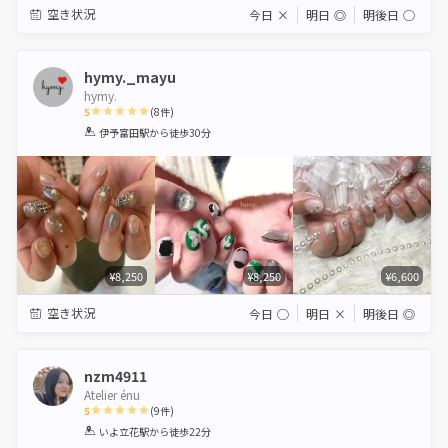
空き状況
今日
×
明日
◎
明後日
◯
hymy._mayu
hymy.
5
(
8
件)
1
2
3
4
5
伊予富田駅
から徒歩30分
Star
Stars
Stars
Stars
Stars
¥8,250
¥8,250
¥6,600
空き状況
今日
◯
明日
×
明後日
◎
nzm4911
Atelier énu
5
(
9
件)
1
2
3
4
5
いよ立花駅
から徒歩22分