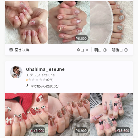
¥6,000
空き状況
今日
×
明日
◎
明後日
◎
Ohshima_eteune
エテユヌ e'te une
0
(
0
件)
1
2
3
4
5
南町駅
から徒歩10分
Star
Stars
Stars
Stars
Stars
¥8,900
¥8,900
¥13,300