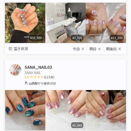
Star
Stars
Stars
Stars
Stars
¥16,500
¥7,700
¥13,200
空き状況
今日
×
明日
×
明後日
×
SANA_NAIL03
SANA NAIL
5
(
115
件)
1
2
3
4
5
山西駅
から徒歩10分
Star
Stars
Stars
Stars
Stars
¥5,940