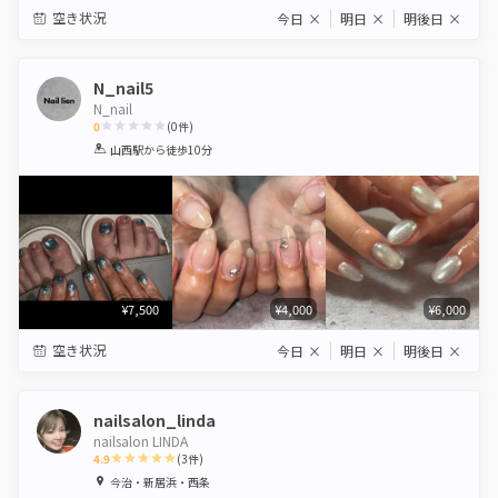
空き状況
今日
×
明日
×
明後日
×
N_nail5
N_nail
0
(
0
件)
1
2
3
4
5
山西駅
から徒歩10分
Star
Stars
Stars
Stars
Stars
¥7,500
¥4,000
¥6,000
空き状況
今日
×
明日
×
明後日
×
nailsalon_linda
nailsalon LINDA
4.9
(
3
件)
1
2
3
4
5
今治・新居浜・西条