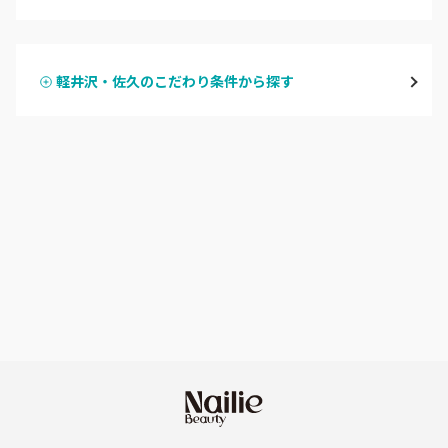
ハンドジェル
飯山・中野・須坂
軽井沢・佐久のこだわり条件から探す
ハンドスカルプ
パラジェル
軽井沢・佐久
ハンドケアカラー
フィルイン
上田・小諸・東御
フット
持ち込み OK
安曇野・大町
オフのみ
やり放題 あり
駒ヶ根・飯田・伊那
初回オフ 無料
茅野・諏訪