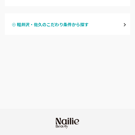
ハンドジェル
飯山・中野・須坂
軽井沢・佐久のこだわり条件から探す
ハンドスカルプ
パラジェル
軽井沢・佐久
ハンドケアカラー
フィルイン
上田・小諸・東御
フット
持ち込み OK
安曇野・大町
オフのみ
やり放題 あり
駒ヶ根・飯田・伊那
初回オフ 無料
茅野・諏訪