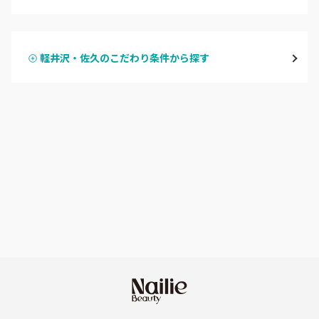
ハンドジェル
飯山・中野・須坂
軽井沢・佐久のこだわり条件から探す
ハンドスカルプ
パラジェル
軽井沢・佐久
ハンドケアカラー
フィルイン
上田・小諸・東御
フット
持ち込み OK
安曇野・大町
オフのみ
やり放題 あり
駒ヶ根・飯田・伊那
初回オフ 無料
茅野・諏訪