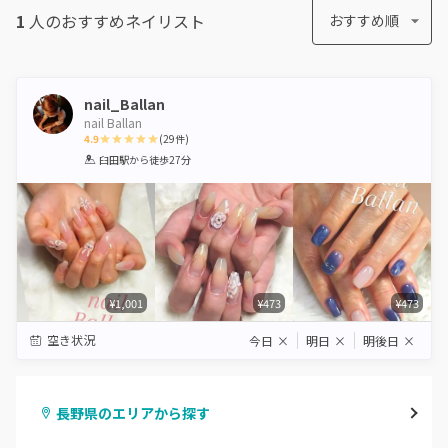
1
人のおすすめ
ネイリスト
おすすめ順
nail_Ballan
nail Ballan
4.9
(
29
件)
1
2
3
4
5
臼田駅
から徒歩27分
Star
Stars
Stars
Stars
Stars
¥1,001
¥473
¥473
空き状況
今日
×
明日
×
明後日
×
長野県のエリアから探す