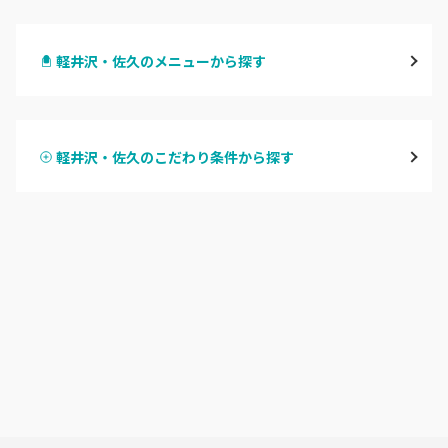
長野・千曲
軽井沢・佐久のメニューから探す
松本・塩尻
ハンドジェル
飯山・中野・須坂
軽井沢・佐久のこだわり条件から探す
ハンドスカルプ
パラジェル
軽井沢・佐久
ハンドケアカラー
フィルイン
上田・小諸・東御
フット
持ち込み OK
安曇野・大町
オフのみ
やり放題 あり
駒ヶ根・飯田・伊那