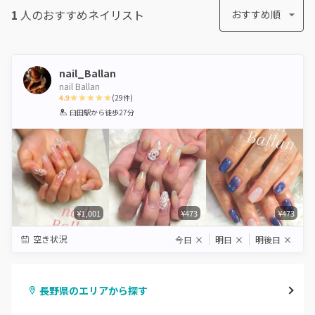
1
人のおすすめ
ネイリスト
おすすめ順
nail_Ballan
nail Ballan
4.9
(
29
件)
1
2
3
4
5
臼田駅
から徒歩27分
Star
Stars
Stars
Stars
Stars
¥1,001
¥473
¥473
空き状況
今日
×
明日
×
明後日
×
長野県のエリアから探す