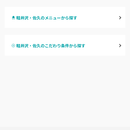
長野・千曲
軽井沢・佐久のメニューから探す
松本・塩尻
ハンドジェル
飯山・中野・須坂
軽井沢・佐久のこだわり条件から探す
ハンドスカルプ
パラジェル
軽井沢・佐久
ハンドケアカラー
フィルイン
上田・小諸・東御
フット
持ち込み OK
安曇野・大町
オフのみ
やり放題 あり
駒ヶ根・飯田・伊那