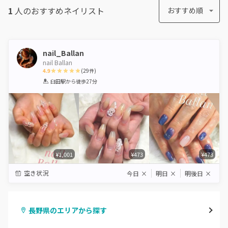
1
人のおすすめ
ネイリスト
おすすめ順
nail_Ballan
nail Ballan
4.9
(
29
件)
1
2
3
4
5
臼田駅
から徒歩27分
Star
Stars
Stars
Stars
Stars
¥1,001
¥473
¥473
空き状況
今日
×
明日
×
明後日
×
長野県のエリアから探す