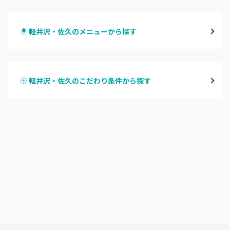
長野・千曲
軽井沢・佐久のメニューから探す
松本・塩尻
ハンドジェル
飯山・中野・須坂
軽井沢・佐久のこだわり条件から探す
ハンドスカルプ
パラジェル
軽井沢・佐久
ハンドケアカラー
フィルイン
上田・小諸・東御
フット
持ち込み OK
安曇野・大町
オフのみ
やり放題 あり
駒ヶ根・飯田・伊那