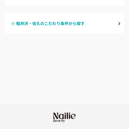
ハンドジェル
飯山・中野・須坂
軽井沢・佐久のこだわり条件から探す
ハンドスカルプ
パラジェル
軽井沢・佐久
ハンドケアカラー
フィルイン
上田・小諸・東御
フット
持ち込み OK
安曇野・大町
オフのみ
やり放題 あり
駒ヶ根・飯田・伊那
初回オフ 無料
茅野・諏訪