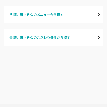
長野・千曲
軽井沢・佐久のメニューから探す
松本・塩尻
ハンドジェル
飯山・中野・須坂
軽井沢・佐久のこだわり条件から探す
ハンドスカルプ
パラジェル
軽井沢・佐久
ハンドケアカラー
フィルイン
上田・小諸・東御
フット
持ち込み OK
安曇野・大町
オフのみ
やり放題 あり
駒ヶ根・飯田・伊那