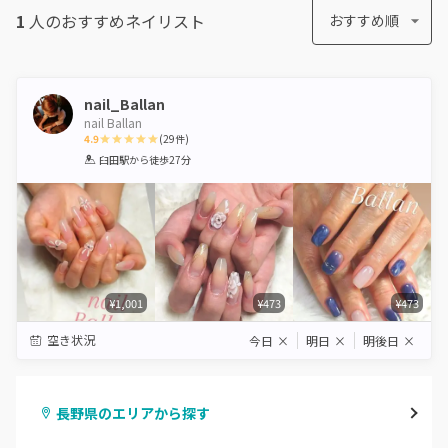
1
人のおすすめ
ネイリスト
おすすめ順
nail_Ballan
nail Ballan
4.9
(
29
件)
1
2
3
4
5
臼田駅
から徒歩27分
Star
Stars
Stars
Stars
Stars
¥1,001
¥473
¥473
空き状況
今日
×
明日
×
明後日
×
長野県のエリアから探す