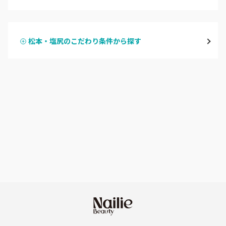
ハンドジェル
飯山・中野・須坂
松本・塩尻のこだわり条件から探す
ハンドスカルプ
パラジェル
軽井沢・佐久
ハンドケアカラー
フィルイン
上田・小諸・東御
フット
持ち込み OK
安曇野・大町
オフのみ
やり放題 あり
駒ヶ根・飯田・伊那
初回オフ 無料
茅野・諏訪