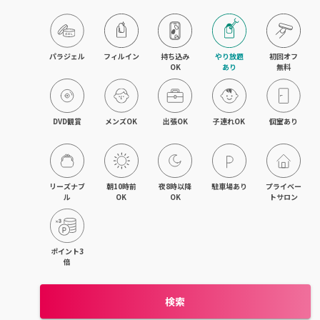
パラジェル
フィルイン
持ち込み

やり放題

初回オフ

OK
あり
無料
DVD観賞
メンズOK
出張OK
子連れOK
個室あり
リーズナブ
朝10時前
夜8時以降
駐車場あり
プライベー
ル
OK
OK
トサロン
ポイント3
倍
検索