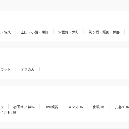
沢・佐久
上田・小諸・東御
安曇野・大町
駒ヶ根・飯田・伊那
フット
オフのみ
あり
初回オフ 無料
DVD観賞
メンズOK
出張OK
子連れOK
ポイント3倍