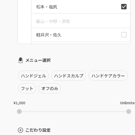
松本・塩尻
飯山・中野・須坂
軽井沢・佐久
上田・小諸・東御
メニュー選択
安曇野・大町
駒ヶ根・飯田・伊那
ハンドジェル
ハンドスカルプ
ハンドケアカラー
フット
オフのみ
茅野・諏訪
¥1,000
Unlimit
こだわり設定