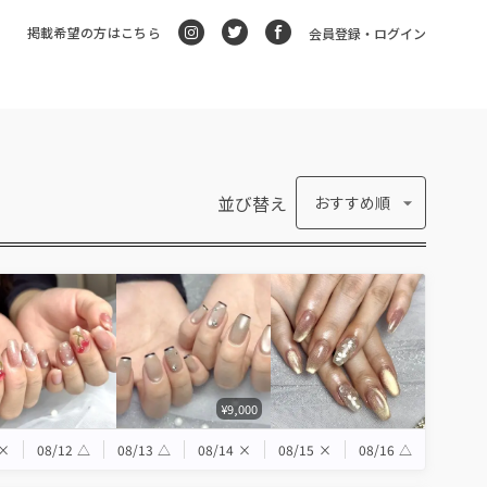
掲載希望の方はこちら
会員登録・ログイン
並び替え
おすすめ順
¥9,000
×
08/12
△
08/13
△
08/14
×
08/15
×
08/16
△