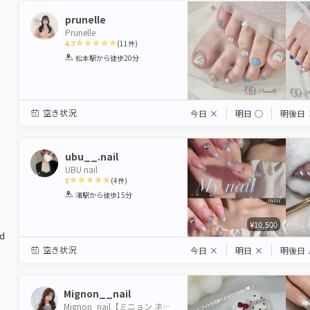
prunelle
Prunelle
4.7
(
11
件)
1
2
3
4
5
松本駅
から徒歩20分
Star
Stars
Stars
Stars
Stars
空き状況
今日
×
明日
◯
明後日
ubu__.nail
UBU nail
5
(
4
件)
1
2
3
4
5
渚駅
から徒歩15分
Star
Stars
Stars
Stars
Stars
¥10,500
ed
空き状況
今日
×
明日
×
明後日
Mignon__nail
Mignon_nail【ミニョン ネイル】