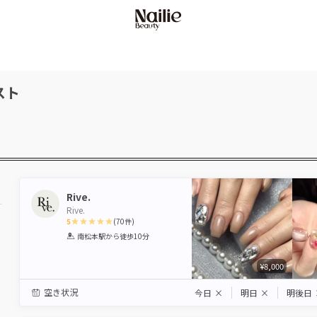
スト
Rive.
Rive.
5
(
70
件)
1
2
3
4
5
南松本駅
から徒歩10分
Star
Stars
Stars
Stars
Stars
¥8,000
空き状況
今日
×
明日
×
明後日