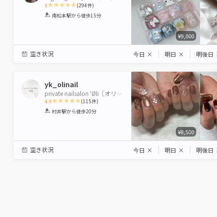
5
(
294
件)
1
2
3
4
5
南松本駅
から徒歩15分
Star
Stars
Stars
Stars
Stars
¥9,000
空き状況
今日
×
明日
×
明後日
yk_olinail
private nailsalon 'Øli〖オリ〗
4.9
(
115
件)
1
2
3
4
5
村井駅
から徒歩20分
Star
Stars
Stars
Stars
Stars
¥8,500
空き状況
今日
×
明日
×
明後日