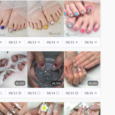
×
08/12
×
08/13
×
08/14
×
08/15
×
08/16
×
¥8,800
¥8,500
¥8,800
△
08/12
◎
08/13
◯
08/14
◯
08/15
◎
08/16
×