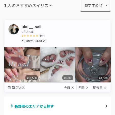
1
人のおすすめ
ネイリスト
おすすめ順
ubu__.nail
UBU nail
5
(
4
件)
1
2
3
4
5
渚駅
から徒歩15分
Star
Stars
Stars
Stars
Stars
¥10,500
¥8,800
¥8,500
空き状況
今日
×
明日
×
明後日
×
長野県のエリアから探す