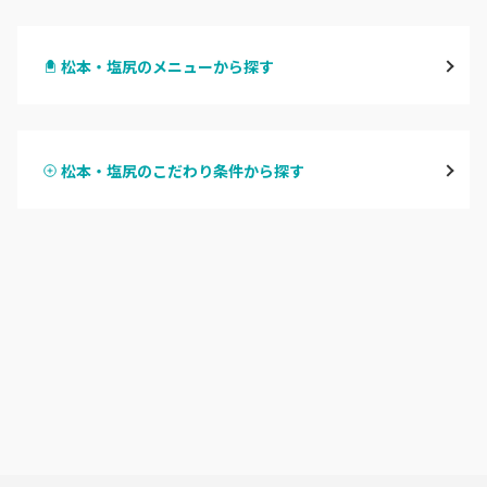
長野・千曲
松本・塩尻のメニューから探す
松本・塩尻
ハンドジェル
飯山・中野・須坂
松本・塩尻のこだわり条件から探す
ハンドスカルプ
パラジェル
軽井沢・佐久
ハンドケアカラー
フィルイン
上田・小諸・東御
フット
持ち込み OK
安曇野・大町
オフのみ
やり放題 あり
駒ヶ根・飯田・伊那