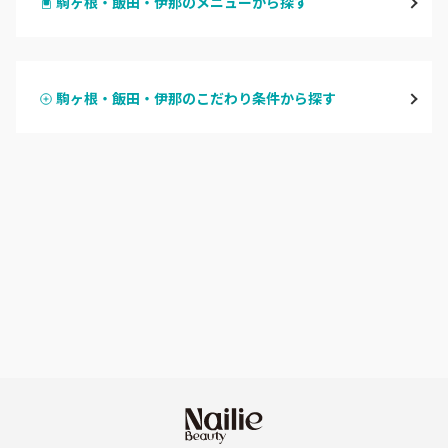
駒ヶ根・飯田・伊那のメニューから探す
松本・塩尻
ハンドジェル
飯山・中野・須坂
駒ヶ根・飯田・伊那のこだわり条件から探す
ハンドスカルプ
パラジェル
軽井沢・佐久
ハンドケアカラー
フィルイン
上田・小諸・東御
フット
持ち込み OK
安曇野・大町
オフのみ
やり放題 あり
駒ヶ根・飯田・伊那
初回オフ 無料
茅野・諏訪