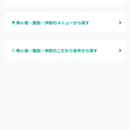
長野・千曲
駒ヶ根・飯田・伊那のメニューから探す
松本・塩尻
ハンドジェル
飯山・中野・須坂
駒ヶ根・飯田・伊那のこだわり条件から探す
ハンドスカルプ
パラジェル
軽井沢・佐久
ハンドケアカラー
フィルイン
上田・小諸・東御
フット
持ち込み OK
安曇野・大町
オフのみ
やり放題 あり
駒ヶ根・飯田・伊那