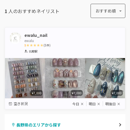
1
人のおすすめ
ネイリスト
おすすめ順
ewalu_nail
ewalu
5
(
5
件)
1
2
3
4
5
北殿駅
Star
Stars
Stars
Stars
Stars
¥7,000
¥7,000
¥7,000
空き状況
今日
×
明日
×
明後日
×
長野県のエリアから探す