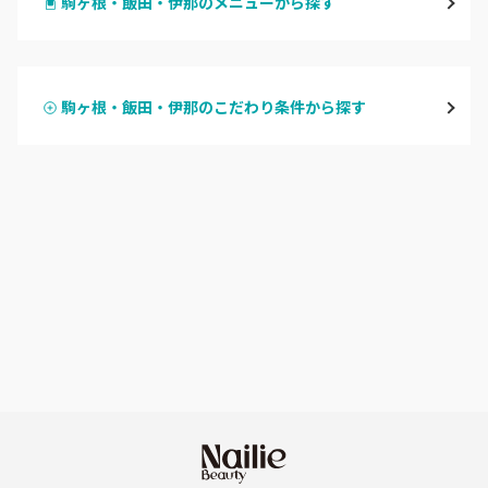
駒ヶ根・飯田・伊那のメニューから探す
松本・塩尻
ハンドジェル
飯山・中野・須坂
駒ヶ根・飯田・伊那のこだわり条件から探す
ハンドスカルプ
パラジェル
軽井沢・佐久
ハンドケアカラー
フィルイン
上田・小諸・東御
フット
持ち込み OK
安曇野・大町
オフのみ
やり放題 あり
駒ヶ根・飯田・伊那
初回オフ 無料
茅野・諏訪