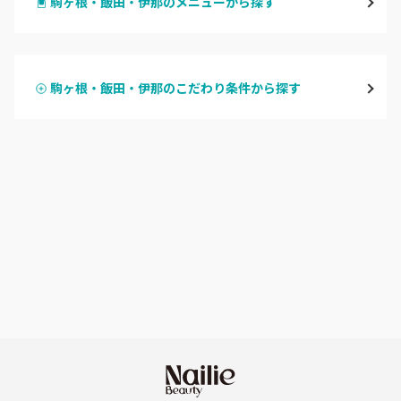
駒ヶ根・飯田・伊那のメニューから探す
松本・塩尻
ハンドジェル
飯山・中野・須坂
駒ヶ根・飯田・伊那のこだわり条件から探す
ハンドスカルプ
パラジェル
軽井沢・佐久
ハンドケアカラー
フィルイン
上田・小諸・東御
フット
持ち込み OK
安曇野・大町
オフのみ
やり放題 あり
駒ヶ根・飯田・伊那
初回オフ 無料
茅野・諏訪